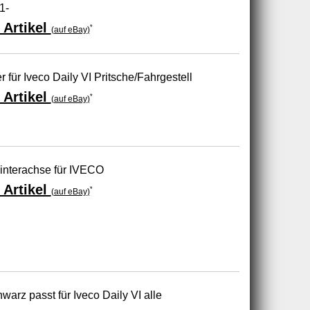
1-
 Artikel
*
(auf eBay)
er für Iveco Daily VI Pritsche/Fahrgestell
 Artikel
*
(auf eBay)
nterachse für IVECO
 Artikel
*
(auf eBay)
arz passt für Iveco Daily VI alle