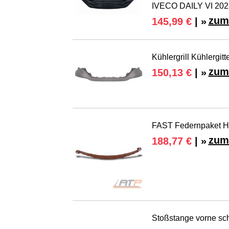
IVECO DAILY VI 202
zum
145,99 €
| »
Kühlergrill Kühlergitt
zum
150,13 €
| »
FAST Federnpaket Hi
zum
188,77 €
| »
Stoßstange vorne schw