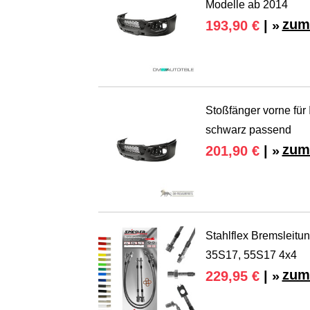
Modelle ab 2014
zum
193,90 €
| »
Stoßfänger vorne für 
schwarz passend
zum
201,90 €
| »
Stahlflex Bremsleitun
35S17, 55S17 4x4
zum
229,95 €
| »