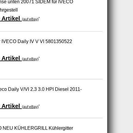
hse unten 20071 SIDEM für IVECO
hrgestell
 Artikel
*
(auf eBay)
lter IVECO Daily IV V VI 5801350522
 Artikel
*
(auf eBay)
eco Daily V/VI 2.3 3.0 HPI Diesel 2011-
 Artikel
*
(auf eBay)
 NEU KÜHLERGRILL Kühlergitter