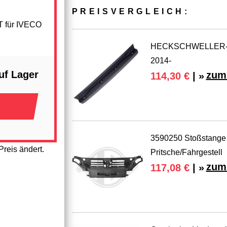
PREIS­VER­GLEICH:
T für IVECO
HECKSCHWELLER-A
2014-
uf Lager
zum 
114,30 €
| »
3590250 Stoßstange 
reis ändert.
Pritsche/Fahrgestell
zum 
117,08 €
| »