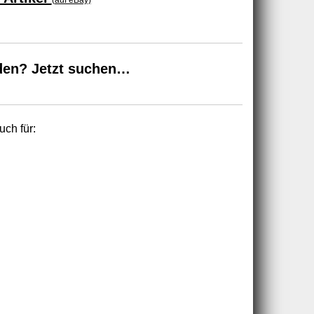
(auf eBay)
den? Jetzt suchen…
uch für: