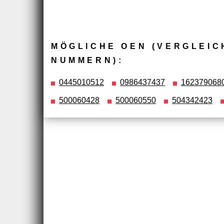
MÖGLICHE OEN (VERGLEIC
NUMMERN):
0445010512
0986437437
162379068
500060428
500060550
504342423