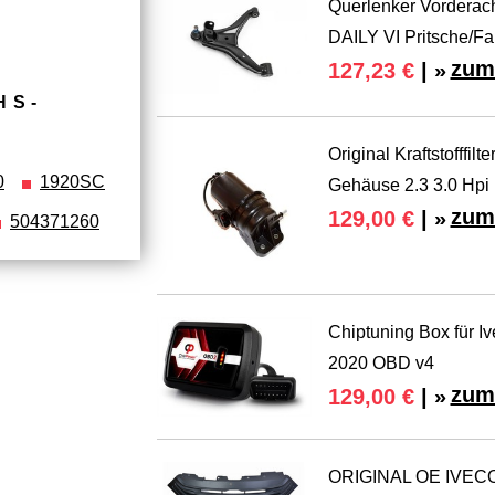
Querlenker Vorderac
DAILY VI Pritsche/Fa
zum
127,23 €
| »
HS­
Original Kraftstofffi
0
1920SC
Gehäuse 2.3 3.0 Hpi
zum
129,00 €
| »
504371260
Chiptuning Box für Iv
2020 OBD v4
zum
129,00 €
| »
ORIGINAL OE IVECO