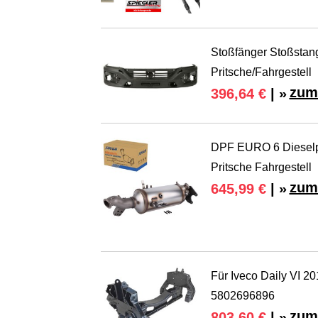
Stoßfänger Stoßstang
Pritsche/Fahrgestell
zum
396,64 €
| »
DPF EURO 6 Dieselpart
Pritsche Fahrgestell
zum
645,99 €
| »
Für Iveco Daily VI 
5802696896
zum
803,60 €
| »