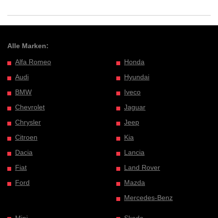
Alle Marken:
Alfa Romeo
Honda
Audi
Hyundai
BMW
Iveco
Chevrolet
Jaguar
Chrysler
Jeep
Citroen
Kia
Dacia
Lancia
Fiat
Land Rover
Ford
Mazda
Mercedes-Benz
Mini
Skoda