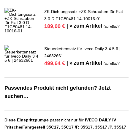
ZK-Dichtungssatz +ZK-Schrauben für Fiat
3.0 D F1CE0481 14-10016-01
zum Artikel
189,00 €
| »
*
(auf eBay)
Steuerkettensatz für Iveco Daily 3 4 5 6 |
24632661
zum Artikel
499,64 €
| »
*
(auf eBay)
Passendes Produkt nicht gefunden? Jetzt
suchen…
Diese Einspritzpumpe
passt nicht nur für
IVECO DAILY IV
Pritsche/Fahrgestell 35C17, 35C17 /P, 35S17, 35S17 /P, 35S17