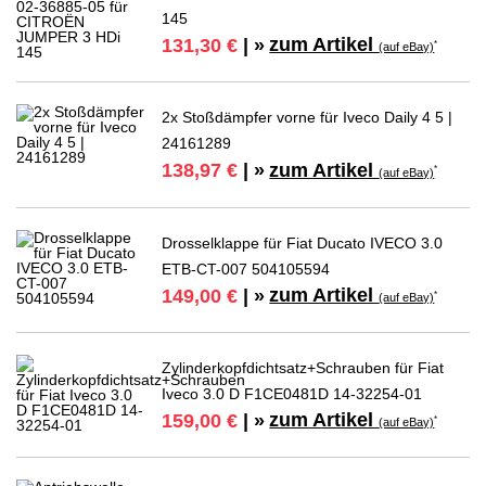
145
zum Artikel
131,30 €
| »
*
(auf eBay)
2x Stoßdämpfer vorne für Iveco Daily 4 5 |
24161289
zum Artikel
138,97 €
| »
*
(auf eBay)
Drosselklappe für Fiat Ducato IVECO 3.0
ETB-CT-007 504105594
zum Artikel
149,00 €
| »
*
(auf eBay)
Zylinderkopfdichtsatz+Schrauben für Fiat
Iveco 3.0 D F1CE0481D 14-32254-01
zum Artikel
159,00 €
| »
*
(auf eBay)