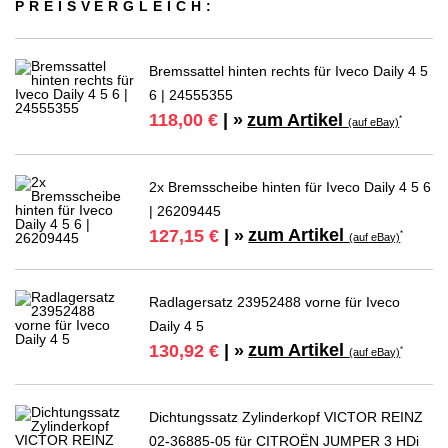
PREIS­VER­GLEICH:
Bremssattel hinten rechts für Iveco Daily 4 5
6 | 24555355
zum Artikel
118,00 €
| »
*
(auf eBay)
2x Bremsscheibe hinten für Iveco Daily 4 5 6
| 26209445
zum Artikel
127,15 €
| »
*
(auf eBay)
Radlagersatz 23952488 vorne für Iveco
Daily 4 5
zum Artikel
130,92 €
| »
*
(auf eBay)
Dichtungssatz Zylinderkopf VICTOR REINZ
02-36885-05 für CITROËN JUMPER 3 HDi