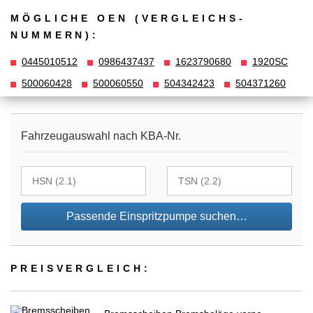
MÖGLICHE OEN (VERGLEICHS­
NUMMERN):
0445010512
0986437437
1623790680
1920SC
500060428
500060550
504342423
504371260
Fahrzeugauswahl nach KBA-Nr.
Passende Einspritzpumpe suchen…
PREIS­VER­GLEICH: