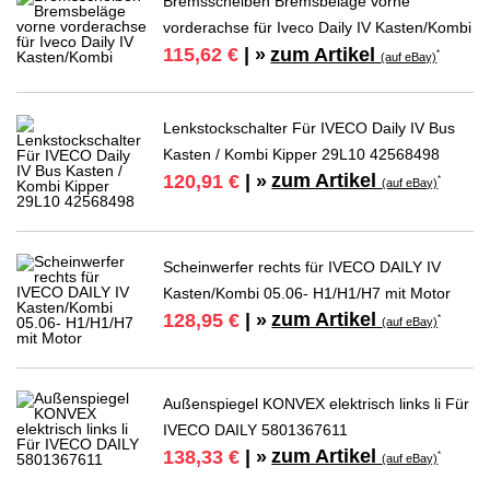
Bremsscheiben Bremsbeläge vorne
vorderachse für Iveco Daily IV Kasten/Kombi
zum Artikel
115,62 €
| »
*
(auf eBay)
Lenkstockschalter Für IVECO Daily IV Bus
Kasten / Kombi Kipper 29L10 42568498
zum Artikel
120,91 €
| »
*
(auf eBay)
Scheinwerfer rechts für IVECO DAILY IV
Kasten/Kombi 05.06- H1/H1/H7 mit Motor
zum Artikel
128,95 €
| »
*
(auf eBay)
Außenspiegel KONVEX elektrisch links li Für
IVECO DAILY 5801367611
zum Artikel
138,33 €
| »
*
(auf eBay)