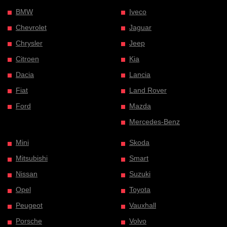
BMW
Iveco
Chevrolet
Jaguar
Chrysler
Jeep
Citroen
Kia
Dacia
Lancia
Fiat
Land Rover
Ford
Mazda
Mercedes-Benz
Mini
Skoda
Mitsubishi
Smart
Nissan
Suzuki
Opel
Toyota
Peugeot
Vauxhall
Porsche
Volvo