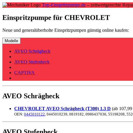
Top-Einspritzpumpe.de
– zeitwertgerechte Repar
Einspritzpumpe für CHEVROLET
Neue und generalüberholte Einspritzpumpen günstig online kaufen:
Modelle
AVEO Schrägheck
AVEO Stufenheck
CAPTIVA
AVEO Schrägheck
CHEVROLET AVEO Schrägheck (T300) 1.3 D
(ab 107,99 
OEN:
0445010122
, 0445010239, 0819182, 0986437036, 55198208, 55
AVEO Stufenheck