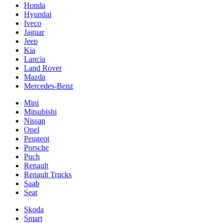
Honda
Hyundai
Iveco
Jaguar
Jeep
Kia
Lancia
Land Rover
Mazda
Mercedes-Benz
Mini
Mitsubishi
Nissan
Opel
Peugeot
Porsche
Puch
Renault
Renault Trucks
Saab
Seat
Skoda
Smart