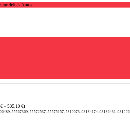
atur deines Autos
€ – 535,10 €)
206489, 55567369, 55572537, 55575157, 5819073, 93184174, 93186431, 93190