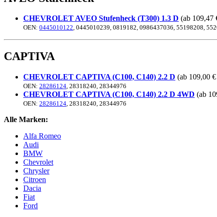
CHEVROLET AVEO Stufenheck (T300) 1.3 D
(ab 109,47 
OEN:
0445010122
, 0445010239, 0819182, 0986437036, 55198208, 55
CAPTIVA
CHEVROLET CAPTIVA (C100, C140) 2.2 D
(ab 109,00 €
OEN:
28286124
, 28318240, 28344976
CHEVROLET CAPTIVA (C100, C140) 2.2 D 4WD
(ab 10
OEN:
28286124
, 28318240, 28344976
Alle Marken:
Alfa Romeo
Audi
BMW
Chevrolet
Chrysler
Citroen
Dacia
Fiat
Ford