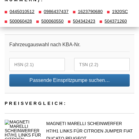
0445010512
0986437437
1623790680
1920SC
500060428
500060550
504342423
504371260
Fahrzeugauswahl nach KBA-Nr.
Passende Einspritzpumpe suchen…
PREIS­VER­GLEICH:
MAGNETI MARELLI SCHEINWERFER
H7/H1 LINKS FÜR CITROEN JUMPER FIAT
DUCATO PEUGEOT