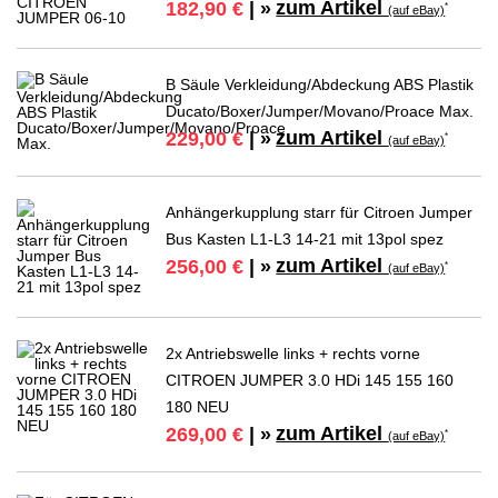
zum Artikel
182,90 €
| »
*
(auf eBay)
B Säule Verkleidung/Abdeckung ABS Plastik
Ducato/Boxer/Jumper/Movano/Proace Max.
zum Artikel
229,00 €
| »
*
(auf eBay)
Anhängerkupplung starr für Citroen Jumper
Bus Kasten L1-L3 14-21 mit 13pol spez
zum Artikel
256,00 €
| »
*
(auf eBay)
2x Antriebswelle links + rechts vorne
CITROEN JUMPER 3.0 HDi 145 155 160
180 NEU
zum Artikel
269,00 €
| »
*
(auf eBay)