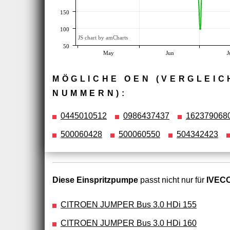
150
100
JS chart by amCharts
50
May
Jun
J
MÖGLICHE OEN (VERGLEIC
NUMMERN):
0445010512
0986437437
162379068
500060428
500060550
504342423
Diese Einspritzpumpe
passt nicht nur für
IVECO
CITROEN JUMPER Bus 3.0 HDi 155
CITROEN JUMPER Bus 3.0 HDi 160