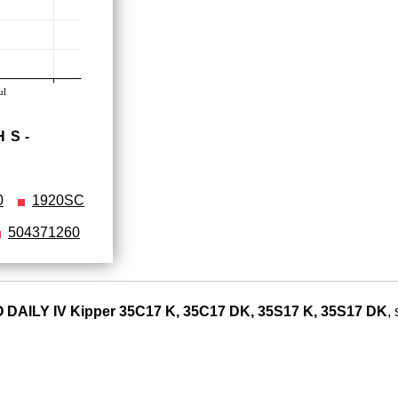
ul
HS­
0
1920SC
504371260
 DAILY IV Kipper 35C17 K, 35C17 DK, 35S17 K, 35S17 DK
,