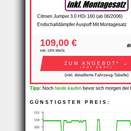
Citroen Jumper 3.0 HDi 160 (ab 06/2006)
Endschalldämpfer Auspuff Mit Montagesatz
109,00 €
a
inkl. 19% MwSt.
ZUM ANGEBOT* →
(AUF EBAY)
(inkl. detaillierte Fahrzeug-Tabelle)
Tipp:
Noch
heute kaufen
bevor sich morgen der P
GÜNSTIGSTER PREIS:
115
110
105