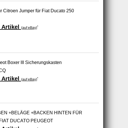
r Citroen Jumper für Fiat Ducato 250
 Artikel
*
(auf eBay)
ot Boxer III Sicherungskasten
0CQ
 Artikel
*
(auf eBay)
EN +BELÄGE +BACKEN HINTEN FÜR
FIAT DUCATO PEUGEOT