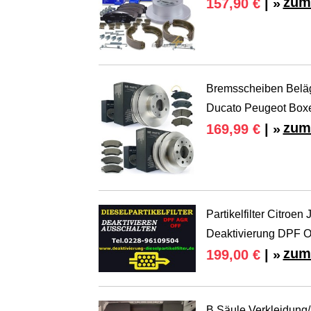
zum
157,90 €
| »
Bremsscheiben Beläge
Ducato Peugeot Box
zum
169,99 €
| »
Partikelfilter Citroe
Deaktivierung DPF O
zum
199,00 €
| »
B Säule Verkleidung