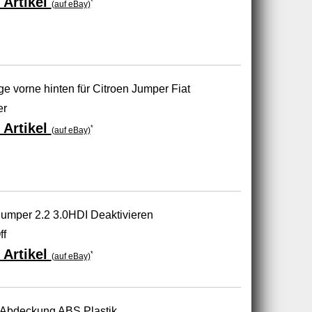
 Artikel
*
(auf eBay)
 vorne hinten für Citroen Jumper Fiat
er
 Artikel
*
(auf eBay)
n Jumper 2.2 3.0HDI Deaktivieren
ff
 Artikel
*
(auf eBay)
/Abdeckung ABS Plastik