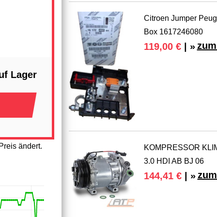
Citroen Jumper Peuge
Box 1617246080
zum 
119,00 €
| »
uf Lager
reis ändert.
KOMPRESSOR KLI
3.0 HDI AB BJ 06
zum
144,41 €
| »