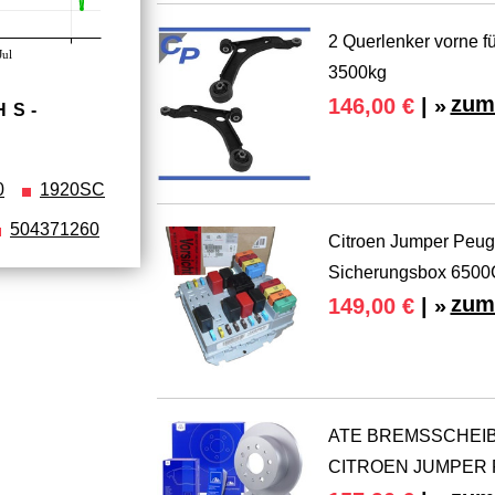
2 Querlenker vorne fü
Jul
3500kg
zum
146,00 €
| »
HS­
0
1920SC
504371260
Citroen Jumper Peuge
Sicherungsbox 650
zum
149,00 €
| »
ATE BREMSSCHEIB
CITROEN JUMPER 