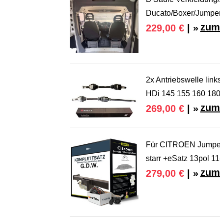
Ducato/Boxer/Jumpe
zum
229,00 €
| »
2x Antriebswelle li
HDi 145 155 160 18
zum
269,00 €
| »
Für CITROEN Jumper
starr +eSatz 13pol 1
zum
279,00 €
| »