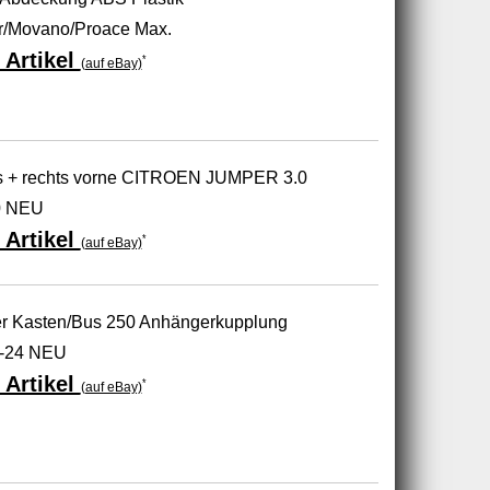
r/Movano/Proace Max.
 Artikel
*
(auf eBay)
nks + rechts vorne CITROEN JUMPER 3.0
0 NEU
 Artikel
*
(auf eBay)
 Kasten/Bus 250 Anhängerkupplung
1-24 NEU
 Artikel
*
(auf eBay)