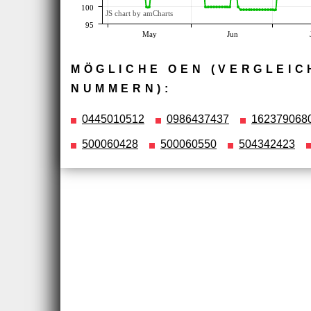
100
JS chart by amCharts
95
May
Jun
MÖGLICHE OEN (VERGLEIC
NUMMERN):
0445010512
0986437437
162379068
500060428
500060550
504342423