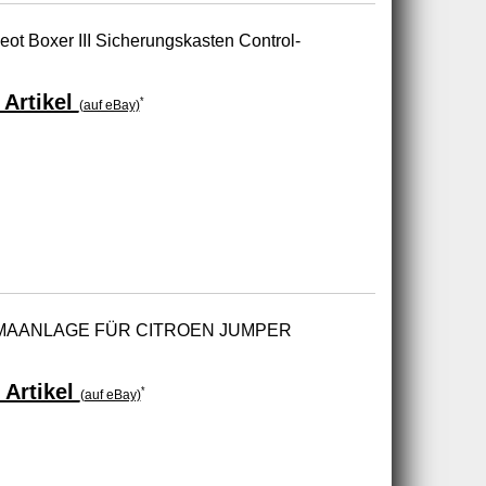
ot Boxer III Sicherungskasten Control-
Artikel
*
(auf eBay)
MAANLAGE FÜR CITROEN JUMPER
 Artikel
*
(auf eBay)