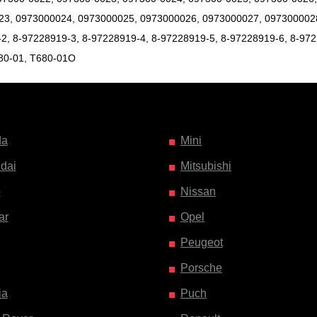
23, 0973000024, 0973000025, 0973000026, 0973000027, 0973000028
2, 8-97228919-3, 8-97228919-4, 8-97228919-5, 8-97228919-6, 8-972
80-01, T680-01O
da
Mini
dai
Mitsubishi
o
Nissan
ar
Opel
Peugeot
Porsche
ia
Puch