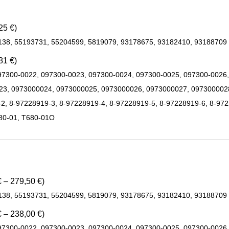
25 €)
138, 55193731, 55204599, 5819079, 93178675, 93182410, 93188709
81 €)
97300-0022, 097300-0023, 097300-0024, 097300-0025, 097300-0026
23, 0973000024, 0973000025, 0973000026, 0973000027, 0973000028
2, 8-97228919-3, 8-97228919-4, 8-97228919-5, 8-97228919-6, 8-972
80-01, T680-01O
 – 279,50 €)
138, 55193731, 55204599, 5819079, 93178675, 93182410, 93188709
 – 238,00 €)
97300-0022, 097300-0023, 097300-0024, 097300-0025, 097300-0026