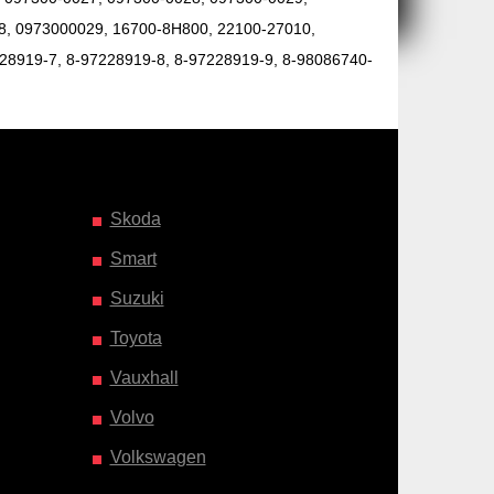
, 0973000029, 16700-8H800, 22100-27010,
28919-7, 8-97228919-8, 8-97228919-9, 8-98086740-
Skoda
Smart
Suzuki
Toyota
Vauxhall
Volvo
Volkswagen