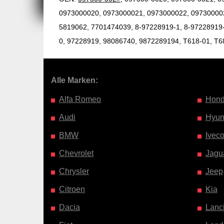
0973000020, 0973000021, 0973000022, 09730000
5819062, 7701474039, 8-97228919-1, 8-97228919-
0, 97228919, 98086740, 9872289194, T618-01, T6
Alle Marken:
Alfa Romeo
Hon
Audi
Hyun
BMW
Ivec
Chevrolet
Jagu
Chrysler
Jeep
Citroen
Kia
Dacia
Lanc