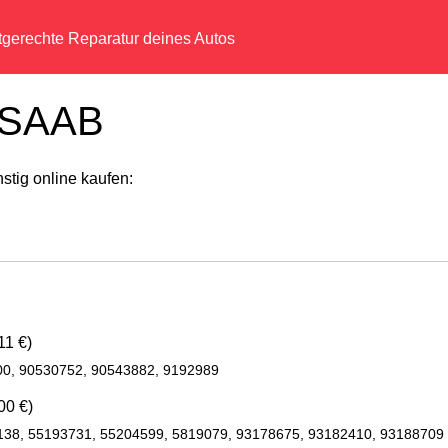
tgerechte Reparatur deines Autos
r SAAB
tig online kaufen:
11 €)
00, 90530752, 90543882, 9192989
00 €)
138, 55193731, 55204599, 5819079, 93178675, 93182410, 93188709