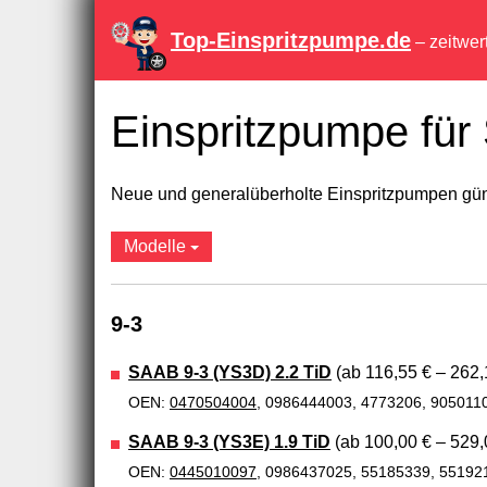
Top-Einspritzpumpe.de
– zeitwer
Einspritzpumpe fü
Neue und generalüberholte Einspritzpumpen güns
Modelle
9-3
SAAB 9-3 (YS3D) 2.2 TiD
(ab 116,55 € – 262,
OEN:
0470504004
, 0986444003, 4773206, 905011
SAAB 9-3 (YS3E) 1.9 TiD
(ab 100,00 € – 529,
OEN:
0445010097
, 0986437025, 55185339, 55192