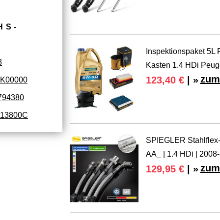
HS­
Inspektionspaket 5L
8
Kasten 1.4 HDi Peug
zum
123,40 €
| »
9K00000
794380
13800C
SPIEGLER Stahlflex-
AA_ | 1.4 HDi | 2008-
zum
129,95 €
| »