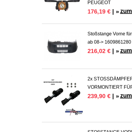
PEUGEOT
zum
176,19 €
| »
Stoßstange Vorne fü
ab 08-> 1609861280
zum
216,02 €
| »
2x STOSSDÄMPFER
VORMONTIERT FÜR 
zum
239,90 €
| »