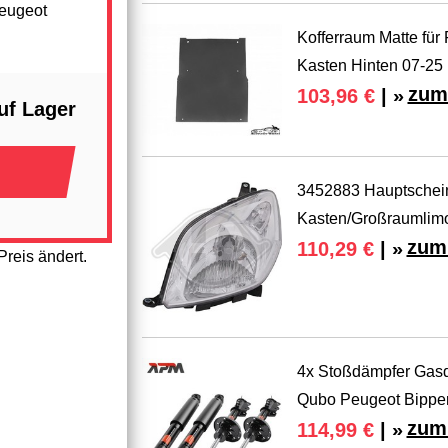
Peugeot
Kofferraum Matte für
Kasten Hinten 07-25
zum
103,96 €
| »
uf Lager
3452883 Hauptschei
Kasten/Großraumlim
zum 
110,29 €
| »
reis ändert.
4x Stoßdämpfer Gasdr
Qubo Peugeot Bippe
zum 
114,99 €
| »