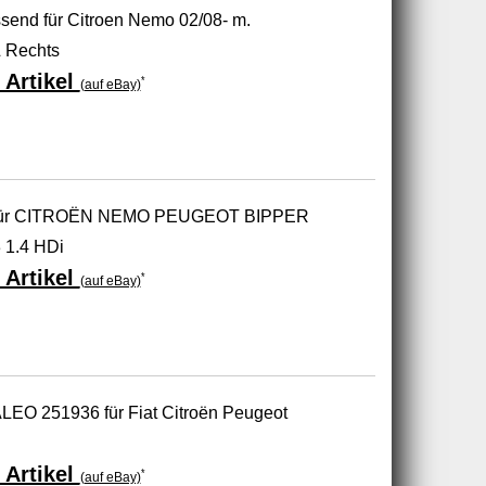
send für Citroen Nemo 02/08- m.
& Rechts
 Artikel
*
(auf eBay)
er für CITROËN NEMO PEUGEOT BIPPER
 1.4 HDi
 Artikel
*
(auf eBay)
LEO 251936 für Fiat Citroën Peugeot
 Artikel
*
(auf eBay)