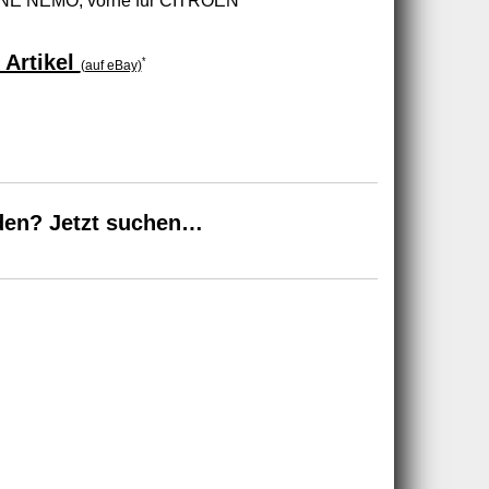
 NEMO, vorne für CITROËN
 Artikel
*
(auf eBay)
den? Jetzt suchen…