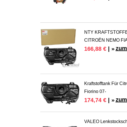
NTY KRAFTSTOFFBE
CITROËN NEMO FIA
zum
166,88 €
| »
Kraftstofftank Für Ci
Fiorino 07-
zum
174,74 €
| »
VALEO Lenkstockscha