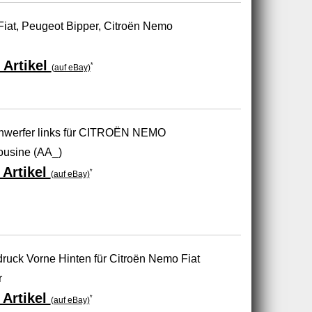
 Fiat, Peugeot Bipper, Citroën Nemo
 Artikel
*
(auf eBay)
nwerfer links für CITROËN NEMO
ousine (AA_)
Artikel
*
(auf eBay)
uck Vorne Hinten für Citroën Nemo Fiat
r
Artikel
*
(auf eBay)