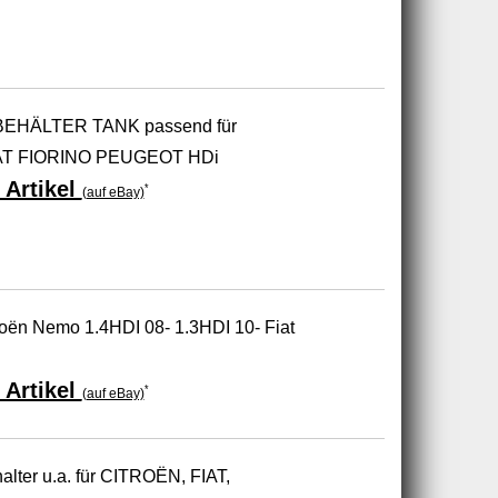
HÄLTER TANK passend für
T FIORINO PEUGEOT HDi
 Artikel
*
(auf eBay)
troën Nemo 1.4HDI 08- 1.3HDI 10- Fiat
 Artikel
*
(auf eBay)
lter u.a. für CITROËN, FIAT,