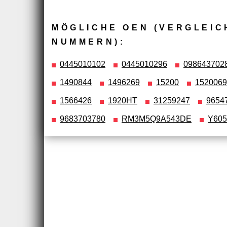
MÖGLICHE OEN (VERGLEIC
NUMMERN):
0445010102
0445010296
098643702
1490844
1496269
15200
152006
1566426
1920HT
31259247
9654
9683703780
RM3M5Q9A543DE
Y605