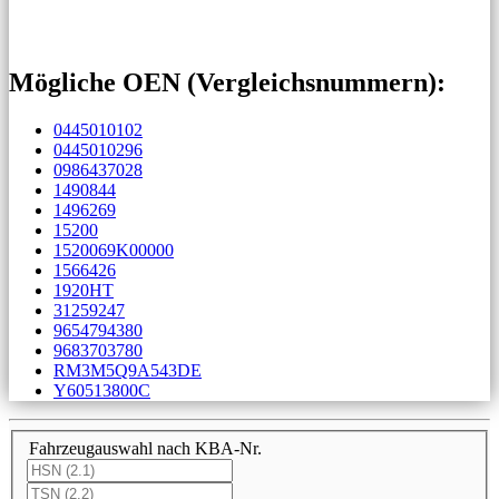
Mögliche OEN (Vergleichs­nummern):
0445010102
0445010296
0986437028
1490844
1496269
15200
1520069K00000
1566426
1920HT
31259247
9654794380
9683703780
RM3M5Q9A543DE
Y60513800C
Fahrzeugauswahl nach KBA-Nr.