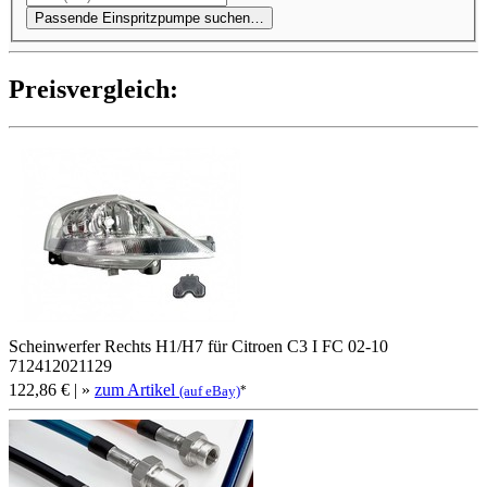
Passende Einspritzpumpe suchen…
Preis­ver­gleich:
Scheinwerfer Rechts H1/H7 für Citroen C3 I FC 02-10
712412021129
122,86 €
| »
zum Artikel
*
(auf eBay)