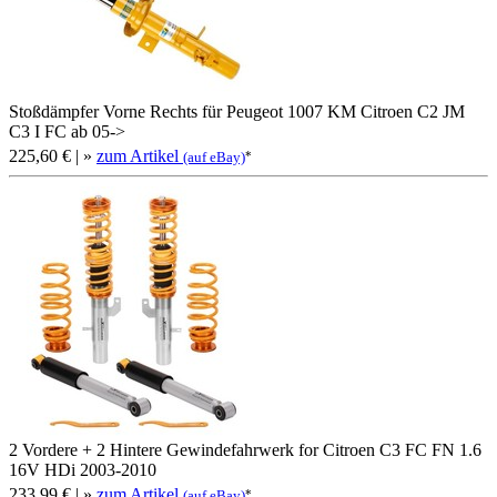
Stoßdämpfer Vorne Rechts für Peugeot 1007 KM Citroen C2 JM
C3 I FC ab 05->
225,60 €
| »
zum Artikel
*
(auf eBay)
2 Vordere + 2 Hintere Gewindefahrwerk for Citroen C3 FC FN 1.6
16V HDi 2003-2010
233,99 €
| »
zum Artikel
*
(auf eBay)