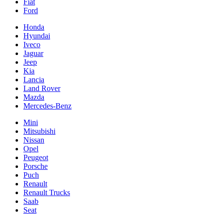
Fiat
Ford
Honda
Hyundai
Iveco
Jaguar
Jeep
Kia
Lancia
Land Rover
Mazda
Mercedes-Benz
Mini
Mitsubishi
Nissan
Opel
Peugeot
Porsche
Puch
Renault
Renault Trucks
Saab
Seat