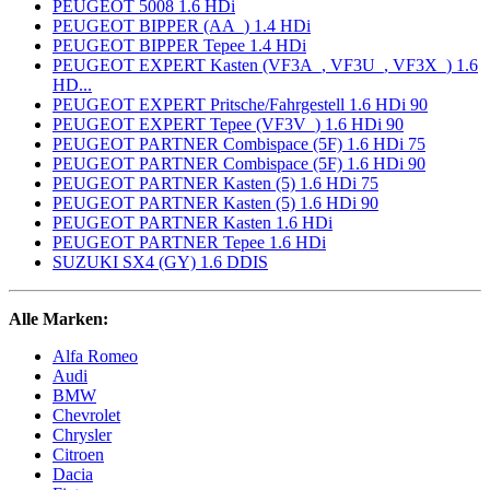
PEUGEOT 5008 1.6 HDi
PEUGEOT BIPPER (AA_) 1.4 HDi
PEUGEOT BIPPER Tepee 1.4 HDi
PEUGEOT EXPERT Kasten (VF3A_, VF3U_, VF3X_) 1.6
HD...
PEUGEOT EXPERT Pritsche/Fahrgestell 1.6 HDi 90
PEUGEOT EXPERT Tepee (VF3V_) 1.6 HDi 90
PEUGEOT PARTNER Combispace (5F) 1.6 HDi 75
PEUGEOT PARTNER Combispace (5F) 1.6 HDi 90
PEUGEOT PARTNER Kasten (5) 1.6 HDi 75
PEUGEOT PARTNER Kasten (5) 1.6 HDi 90
PEUGEOT PARTNER Kasten 1.6 HDi
PEUGEOT PARTNER Tepee 1.6 HDi
SUZUKI SX4 (GY) 1.6 DDIS
Alle Marken:
Alfa Romeo
Audi
BMW
Chevrolet
Chrysler
Citroen
Dacia