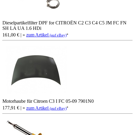
Dieselpartikelfilter DPF for CITROËN C2 C3 C4 C5 JM FC FN
SH LA UA 1.6 HDi
161,00 €
| »
zum Artikel
*
(auf eBay)
Motorhaube für Citroen C3 I FC 05-09 7901N0
177,91 €
| »
zum Artikel
*
(auf eBay)