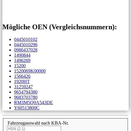
Mögliche OEN (Vergleichs­nummern):
0445010102
0445010296
0986437028
1490844
1496269
15200
1520069K00000
1566426
1920HT
31259247
9654794380
9683703780
RM3M5Q9A543DE
Y60513800C
Fahrzeugauswahl nach KBA-Nr.