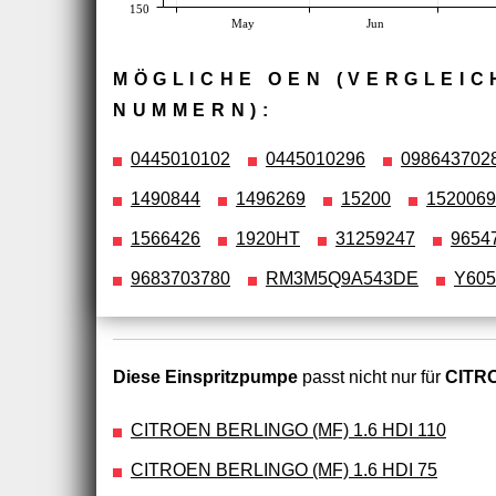
150
May
Jun
MÖGLICHE OEN (VERGLEIC
NUMMERN):
0445010102
0445010296
098643702
1490844
1496269
15200
152006
1566426
1920HT
31259247
9654
9683703780
RM3M5Q9A543DE
Y605
Diese Einspritzpumpe
passt nicht nur für
CITRO
CITROEN BERLINGO (MF) 1.6 HDI 110
CITROEN BERLINGO (MF) 1.6 HDI 75