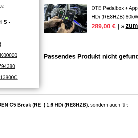
Jul
DTE Pedalbox + App 
HDi (RE8HZB) 80k
HS­
zum
289,00 €
| »
8
9K00000
Passendes Produkt nicht gefun
794380
13800C
EN C5 Break (RE_) 1.6 HDi (RE8HZB)
, sondern auch für: