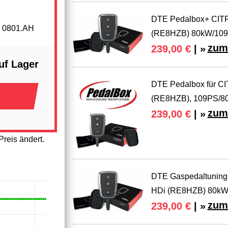
DTE Pedalbox+ CITRO
6 0801.AH
(RE8HZB) 80kW/10
zum
239,00 €
| »
uf Lager
DTE Pedalbox für CI
(RE8HZB), 109PS/80
zum
239,00 €
| »
reis ändert.
DTE Gaspedaltuning 
HDi (RE8HZB) 80k
zum
239,00 €
| »