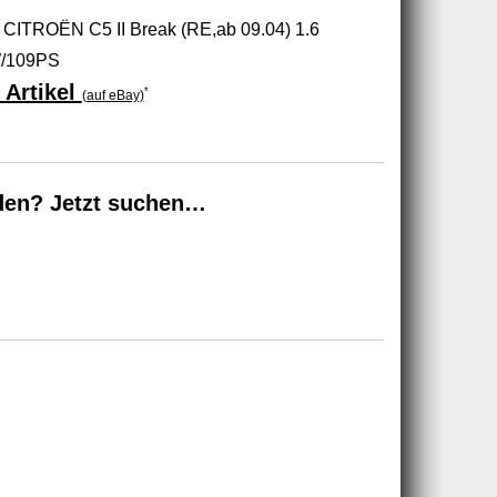
CITROËN C5 II Break (RE,ab 09.04) 1.6
W/109PS
 Artikel
*
(auf eBay)
den? Jetzt suchen…