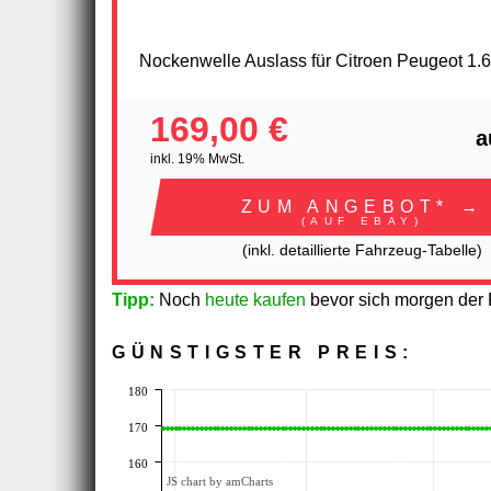
Nockenwelle Auslass für Citroen Peugeot 1.
169,00 €
a
inkl. 19% MwSt.
ZUM ANGEBOT* →
(AUF EBAY)
(inkl. detaillierte Fahrzeug-Tabelle)
Tipp:
Noch
heute kaufen
bevor sich morgen der P
GÜNSTIGSTER PREIS:
180
170
160
JS chart by amCharts