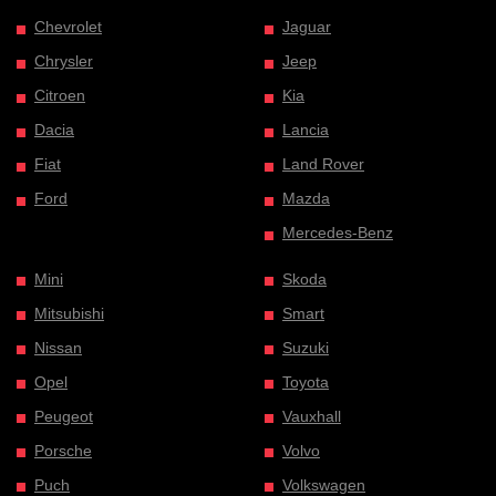
Chevrolet
Jaguar
Chrysler
Jeep
Citroen
Kia
Dacia
Lancia
Fiat
Land Rover
Ford
Mazda
Mercedes-Benz
Mini
Skoda
Mitsubishi
Smart
Nissan
Suzuki
Opel
Toyota
Peugeot
Vauxhall
Porsche
Volvo
Puch
Volkswagen