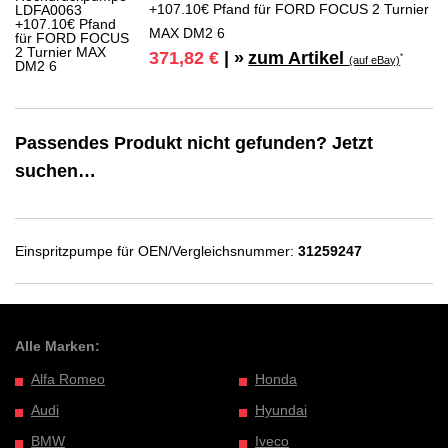
+107.10€ Pfand für FORD FOCUS 2 Turnier
MAX DM2 6
zum Artikel
371,82 €
| »
*
(auf eBay)
Passendes Produkt nicht gefunden? Jetzt
suchen…
Einspritzpumpe für OEN/Vergleichsnummer:
31259247
Alle Marken:
Alfa Romeo
Honda
Audi
Hyundai
BMW
Iveco