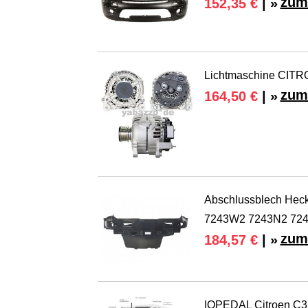
zum
152,35 €
| »
Lichtmaschine CITR
zum
164,50 €
| »
Abschlussblech Heckw
7243W2 7243N2 72
zum
184,57 €
| »
IOPEDAL Citroen C3 I