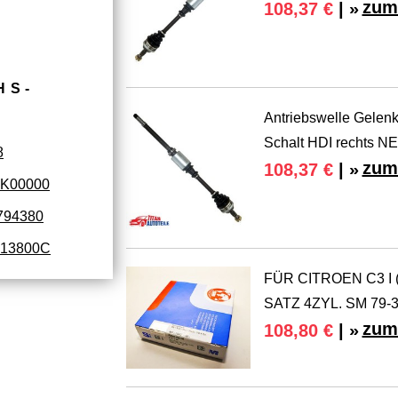
zum
108,37 €
| »
HS­
Antriebswelle Gelen
Schalt HDI rechts N
8
zum
108,37 €
| »
9K00000
794380
13800C
FÜR CITROEN C3 I 
SATZ 4ZYL. SM 79-3
zum
108,80 €
| »