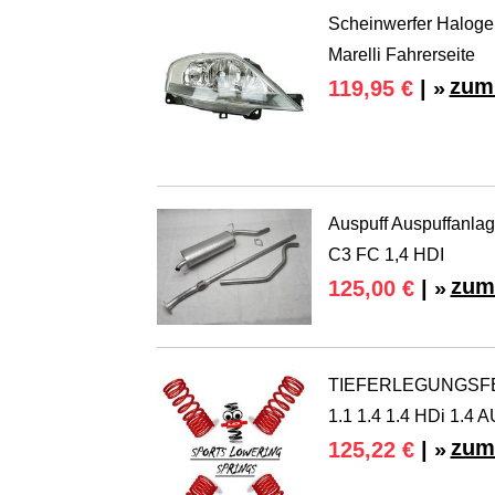
Scheinwerfer Halogen
Marelli Fahrerseite
zum 
119,95 €
| »
Auspuff Auspuffanlage
C3 FC 1,4 HDI
zum
125,00 €
| »
TIEFERLEGUNGSFE
1.1 1.4 1.4 HDi 1.4 
zum
125,22 €
| »