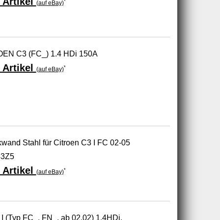
 Artikel
*
(auf eBay)
OEN C3 (FC_) 1.4 HDi 150A
 Artikel
*
(auf eBay)
and Stahl für Citroen C3 I FC 02-05
43Z5
 Artikel
*
(auf eBay)
 (Typ FC_, FN_, ab 02.02) 1.4HDi,