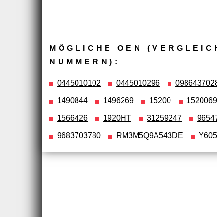
MÖGLICHE OEN (VERGLEIC
NUMMERN):
0445010102
0445010296
098643702
1490844
1496269
15200
152006
1566426
1920HT
31259247
9654
9683703780
RM3M5Q9A543DE
Y605