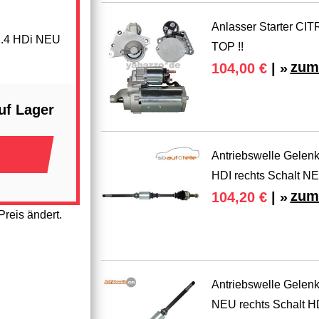
Anlasser Starter CI
1.4 HDi NEU
TOP !!
zum
104,00 €
| »
uf Lager
Antriebswelle Gelen
HDI rechts Schalt N
zum
104,20 €
| »
reis ändert.
Antriebswelle Gelen
NEU rechts Schalt H