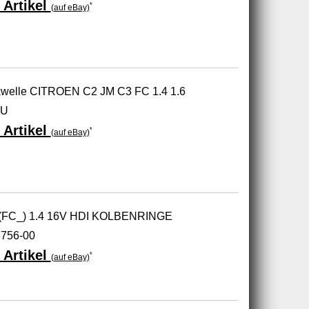
 Artikel
*
(auf eBay)
kwelle CITROEN C2 JM C3 FC 1.4 1.6
EU
 Artikel
*
(auf eBay)
(FC_) 1.4 16V HDI KOLBENRINGE
756-00
 Artikel
*
(auf eBay)