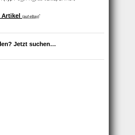
 Artikel
*
(auf eBay)
den? Jetzt suchen…