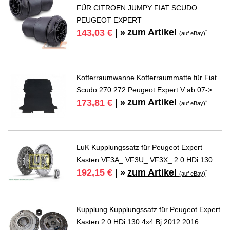
FÜR CITROEN JUMPY FIAT SCUDO
PEUGEOT EXPERT
zum Artikel
143,03 €
| »
*
(auf eBay)
Kofferraumwanne Kofferraummatte für Fiat
Scudo 270 272 Peugeot Expert V ab 07->
zum Artikel
173,81 €
| »
*
(auf eBay)
LuK Kupplungssatz für Peugeot Expert
Kasten VF3A_ VF3U_ VF3X_ 2.0 HDi 130
zum Artikel
192,15 €
| »
*
(auf eBay)
Kupplung Kupplungssatz für Peugeot Expert
Kasten 2.0 HDi 130 4x4 Bj 2012 2016