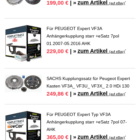
zum Artikel
199,00 €
| »
*
(auf eBay)
Für PEUGEOT Expert VF3A
Anhängerkupplung starr +eSatz 7pol
01.2007-05.2016 AHK
zum Artikel
229,00 €
| »
*
(auf eBay)
SACHS Kupplungssatz für Peugeot Expert
Kasten VF3A_ VF3U_ VF3X_ 2.0 HDi 130
zum Artikel
249,86 €
| »
*
(auf eBay)
Für PEUGEOT Expert Typ VF3A
Anhängerkupplung starr +eSatz 7pol 07-
AHK
zum Artikel
365,00 €
| »
*
(auf eBay)