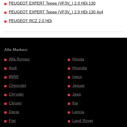
PEUGEOT EXPERT Tepee (VF3V_) 2.0 HDi 130
PEUGEOT EXPERT Tepee (VF3V_) 2.0 HDi 130 4x4
PEUGEOT RCZ 2.0 HDi
Alle Marken:
Alfa Romeo
Honda
Audi
Hyundai
BMW
Iveco
Chevrolet
Jaguar
Chrysler
Jeep
Citroen
Kia
Dacia
Lancia
Fiat
Land Rover