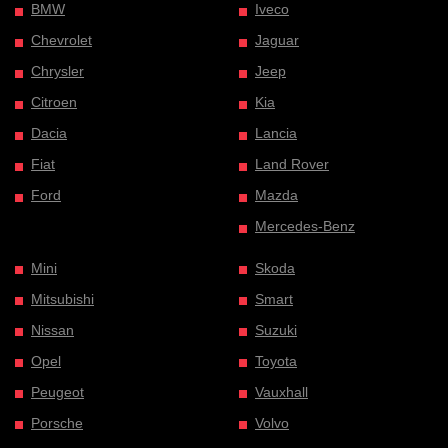
BMW
Iveco
Chevrolet
Jaguar
Chrysler
Jeep
Citroen
Kia
Dacia
Lancia
Fiat
Land Rover
Ford
Mazda
Mercedes-Benz
Mini
Skoda
Mitsubishi
Smart
Nissan
Suzuki
Opel
Toyota
Peugeot
Vauxhall
Porsche
Volvo