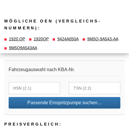
MÖGLICHE OEN (VERGLEICHS­
NUMMERN):
1920.QP
1920QP
9424A050A
9M5Q-9A543-AA
9M5Q9A543AA
Fahrzeugauswahl nach KBA-Nr.
Passende Einspritzpumpe suchen…
PREIS­VER­GLEICH: