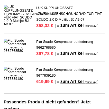
LUK KUPPLUNGSSATZ
+ZWEIMASSENSCHWUNGRAD FÜR FIAT
SCUDO 2.0 D Multijet BJ AB 07
zum Artikel
358,32 €
| »
*
(auf eBay)
Fiat Scudo Kompressor Luftfederung
9662768580
zum Artikel
397,78 €
| »
*
(auf eBay)
Fiat Scudo Kompressor Luftfederung
9677839180
zum Artikel
619,99 €
| »
*
(auf eBay)
Passendes Produkt nicht gefunden? Jetzt
suchen…