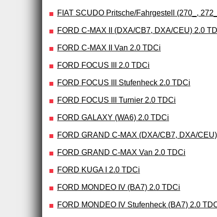
FIAT SCUDO Pritsche/Fahrgestell (270_, 272_)
FORD C-MAX II (DXA/CB7, DXA/CEU) 2.0 T
FORD C-MAX II Van 2.0 TDCi
FORD FOCUS III 2.0 TDCi
FORD FOCUS III Stufenheck 2.0 TDCi
FORD FOCUS III Turnier 2.0 TDCi
FORD GALAXY (WA6) 2.0 TDCi
FORD GRAND C-MAX (DXA/CB7, DXA/CEU) 
FORD GRAND C-MAX Van 2.0 TDCi
FORD KUGA I 2.0 TDCi
FORD MONDEO IV (BA7) 2.0 TDCi
FORD MONDEO IV Stufenheck (BA7) 2.0 TDC