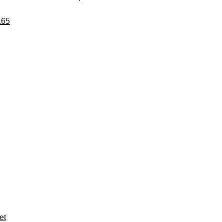
165
et