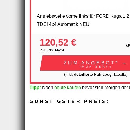
Antriebswelle vorne links für FORD Kuga 1 2 
TDCi 4x4 Automatik NEU
120,52 €
a
inkl. 19% MwSt.
ZUM ANGEBOT* →
(AUF EBAY)
(inkl. detaillierte Fahrzeug-Tabelle)
Tipp:
Noch
heute kaufen
bevor sich morgen der P
GÜNSTIGSTER PREIS: