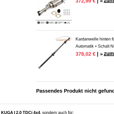
zum
372,99 €
| »
Kardanwelle hinten f
Automatik + Schalt 
zum
378,02 €
| »
Passendes Produkt nicht gefun
KUGA I 2.0 TDCi 4x4
, sondern auch für: