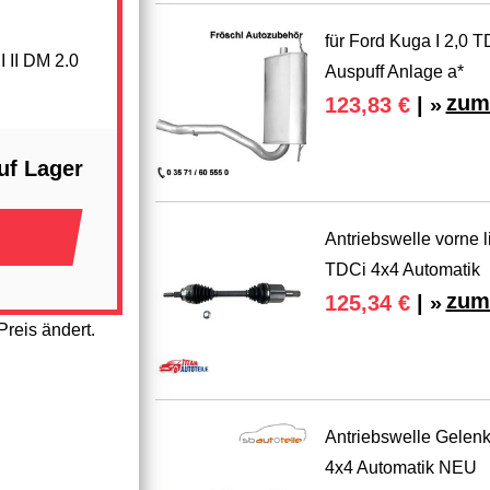
für Ford Kuga I 2,0 
I II DM 2.0
Auspuff Anlage a*
zum
123,83 €
| »
uf Lager
Antriebswelle vorne 
TDCi 4x4 Automatik
zum
125,34 €
| »
reis ändert.
Antriebswelle Gelenk
4x4 Automatik NEU