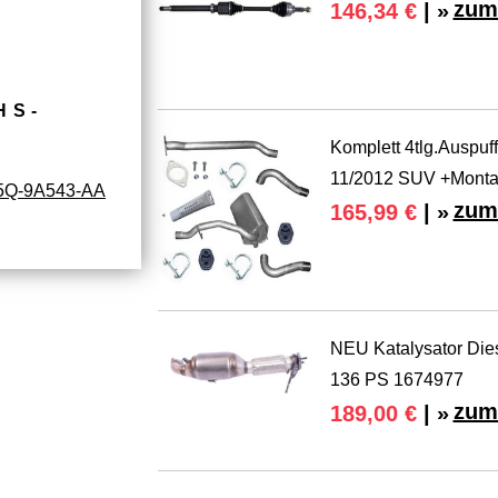
zum
146,34 €
| »
HS­
Komplett 4tlg.Auspuff
11/2012 SUV +Monta
5Q-9A543-AA
zum
165,99 €
| »
NEU Katalysator Die
136 PS 1674977
zum
189,00 €
| »