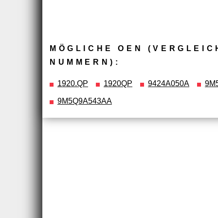
MÖGLICHE OEN (VERGLEIC
NUMMERN):
1920.QP
1920QP
9424A050A
9M
9M5Q9A543AA