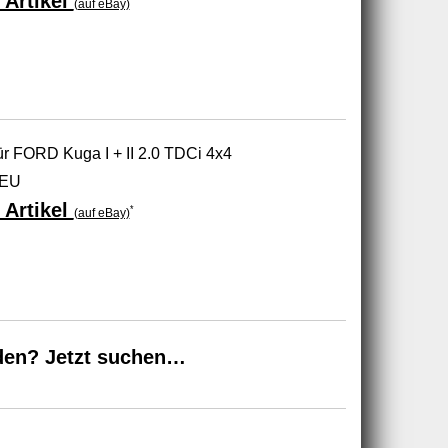
 Artikel
(auf eBay)
ür FORD Kuga I + II 2.0 TDCi 4x4
NEU
 Artikel
*
(auf eBay)
den? Jetzt suchen…