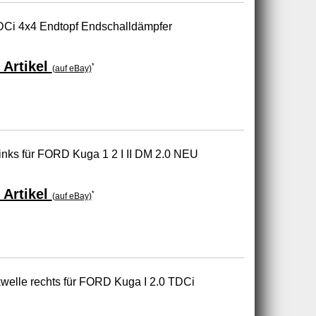
TDCi 4x4 Endtopf Endschalldämpfer
 Artikel
*
(auf eBay)
links für FORD Kuga 1 2 I II DM 2.0 NEU
 Artikel
*
(auf eBay)
welle rechts für FORD Kuga I 2.0 TDCi