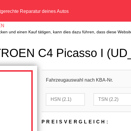
tgerechte Reparatur deines Autos
EN
cken und einen Kauf tätigen, kann dies dazu führen, dass diese Website
TROEN C4 Picasso I (UD_
Fahrzeugauswahl nach KBA-Nr.
PREIS­VER­GLEICH: