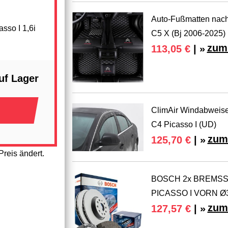
Auto-Fußmatten nach
sso I 1,6i
C5 X (Bj 2006-2025)
zum 
113,05 €
| »
uf Lager
ClimAir Windabweise
C4 Picasso I (UD)
zum
125,70 €
| »
reis ändert.
BOSCH 2x BREMSS
PICASSO I VORN 
zum
127,57 €
| »