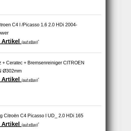
troen C4 I /Picasso 1.6 2.0 HDi 2004-
ower
 Artikel
*
(auf eBay)
+ Ceratec + Bremsenreiniger CITROEN
N Ø302mm
 Artikel
*
(auf eBay)
ng Citroën C4 Picasso I UD_ 2.0 HDi 165
 Artikel
*
(auf eBay)