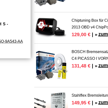
Chiptuning Box für Ci
HS­
2013 OBD v4 ChipP
zum
129,00 €
| »
5Q-9A543-AA
BOSCH Bremsensatz 
C4 PICASSO I VOR
zum
131,48 €
| »
Stahlflex Bremsleitu
zum
149,95 €
| »