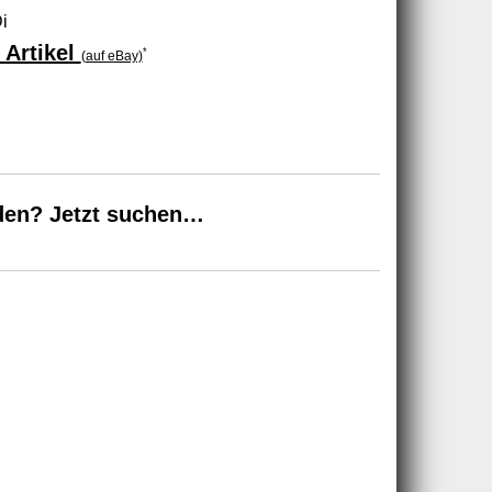
i
 Artikel
*
(auf eBay)
den? Jetzt suchen…