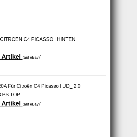
 CITROEN C4 PICASSO I HINTEN
 Artikel
*
(auf eBay)
 Für Citroën C4 Picasso I UD_ 2.0
3 PS TOP
 Artikel
*
(auf eBay)