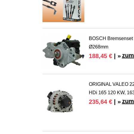
BOSCH Bremsenset
Ø268mm
zum
188,45 €
| »
ORIGINAL VALEO 220A
HDi 165 120 KW, 16
zum
235,64 €
| »