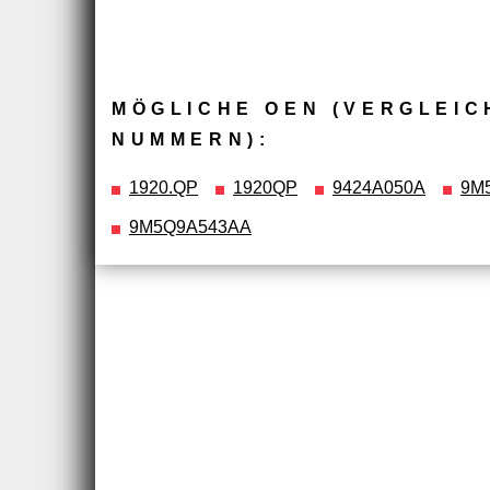
MÖGLICHE OEN (VERGLEIC
NUMMERN):
1920.QP
1920QP
9424A050A
9M
9M5Q9A543AA