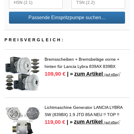
Passende Einspritzpumpe suchen…
PREIS­VER­GLEICH:
Bremsscheiben + Bremsbeläge vorne +
hinten für Lancia Lybra 839AX 839BX
zum Artikel
109,90 €
| »
*
(auf eBay)
Lichtmaschine Generator LANCIA LYBRA
SW (839BX) 1.9 JTD 85A NEU !! TOP !!
zum Artikel
119,00 €
| »
*
(auf eBay)