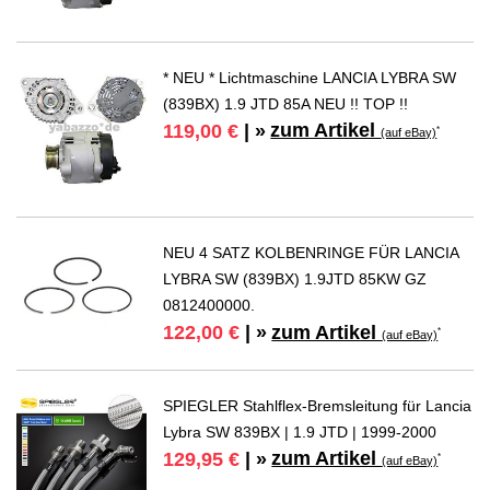
* NEU * Lichtmaschine LANCIA LYBRA SW
(839BX) 1.9 JTD 85A NEU !! TOP !!
zum Artikel
119,00 €
| »
*
(auf eBay)
NEU 4 SATZ KOLBENRINGE FÜR LANCIA
LYBRA SW (839BX) 1.9JTD 85KW GZ
0812400000.
zum Artikel
122,00 €
| »
*
(auf eBay)
SPIEGLER Stahlflex-Bremsleitung für Lancia
Lybra SW 839BX | 1.9 JTD | 1999-2000
zum Artikel
129,95 €
| »
*
(auf eBay)