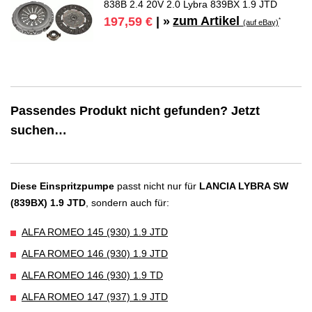
838B 2.4 20V 2.0 Lybra 839BX 1.9 JTD
zum Artikel
197,59 €
| »
*
(auf eBay)
Passendes Produkt nicht gefunden? Jetzt
suchen…
Diese Einspritzpumpe
passt nicht nur für
LANCIA LYBRA SW
(839BX) 1.9 JTD
, sondern auch für:
ALFA ROMEO 145 (930) 1.9 JTD
ALFA ROMEO 146 (930) 1.9 JTD
ALFA ROMEO 146 (930) 1.9 TD
ALFA ROMEO 147 (937) 1.9 JTD