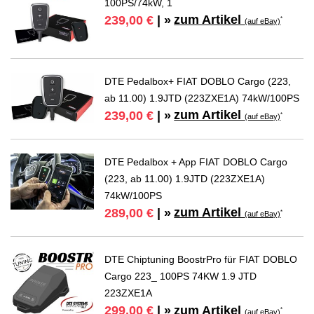
100PS/74kW, 1
zum Artikel
239,00 €
| »
*
(auf eBay)
DTE Pedalbox+ FIAT DOBLO Cargo (223,
ab 11.00) 1.9JTD (223ZXE1A) 74kW/100PS
zum Artikel
239,00 €
| »
*
(auf eBay)
DTE Pedalbox + App FIAT DOBLO Cargo
(223, ab 11.00) 1.9JTD (223ZXE1A)
74kW/100PS
zum Artikel
289,00 €
| »
*
(auf eBay)
DTE Chiptuning BoostrPro für FIAT DOBLO
Cargo 223_ 100PS 74KW 1.9 JTD
223ZXE1A
zum Artikel
299,00 €
| »
*
(auf eBay)