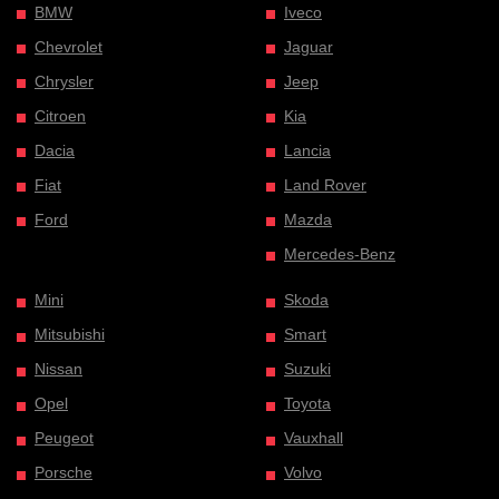
BMW
Iveco
Chevrolet
Jaguar
Chrysler
Jeep
Citroen
Kia
Dacia
Lancia
Fiat
Land Rover
Ford
Mazda
Mercedes-Benz
Mini
Skoda
Mitsubishi
Smart
Nissan
Suzuki
Opel
Toyota
Peugeot
Vauxhall
Porsche
Volvo