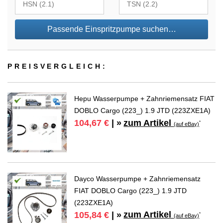
Passende Einspritzpumpe suchen…
PREIS­VER­GLEICH:
Hepu Wasserpumpe + Zahnriemensatz FIAT
DOBLO Cargo (223_) 1.9 JTD (223ZXE1A)
zum Artikel
104,67 €
| »
*
(auf eBay)
Dayco Wasserpumpe + Zahnriemensatz
FIAT DOBLO Cargo (223_) 1.9 JTD
(223ZXE1A)
zum Artikel
105,84 €
| »
*
(auf eBay)