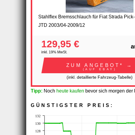
Stahlflex Bremsschlauch für Fiat Strada Pick
JTD 2003/04-2009/12
129,95 €
a
inkl. 19% MwSt.
ZUM ANGEBOT* →
(AUF EBAY)
(inkl. detaillierte Fahrzeug-Tabelle)
Tipp:
Noch
heute kaufen
bevor sich morgen der P
GÜNSTIGSTER PREIS:
132
130
128