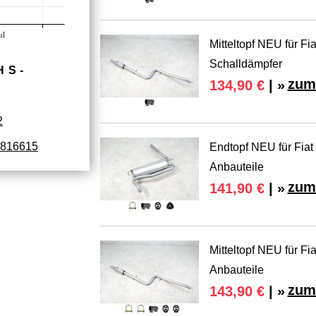
ul
Mitteltopf NEU für Fi
Schalldämpfer
HS­
zum
134,90 €
| »
2
816615
Endtopf NEU für Fiat
Anbauteile
zum
141,90 €
| »
Mitteltopf NEU für Fi
Anbauteile
zum
143,90 €
| »