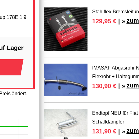
Stahlflex Bremsleitun
-up 178E 1.9
zum
129,95 €
| »
uf Lager
IMASAF Abgasrohr NE
Flexrohr + Haltegum
zum
130,90 €
| »
reis ändert.
Endtopf NEU für Fiat
Schalldämpfer
zum
131,90 €
| »