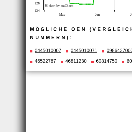
126
JS chart by amCharts
124
May
Jun
J
MÖGLICHE OEN (VERGLEIC
NUMMERN):
0445010007
0445010071
098643700
46522787
46811230
60814750
60