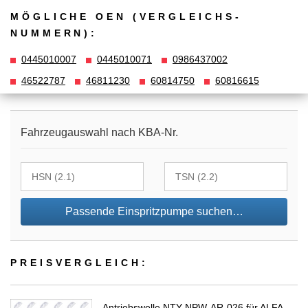
MÖGLICHE OEN (VERGLEICHS­
NUMMERN):
0445010007
0445010071
0986437002
46522787
46811230
60814750
60816615
Fahrzeugauswahl nach KBA-Nr.
Passende Einspritzpumpe suchen…
PREIS­VER­GLEICH:
Antriebswelle NTY NPW-AR-026 für ALFA