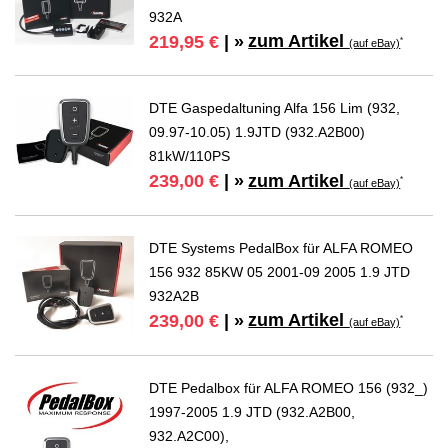
932A
zum Artikel
219,95 €
| »
*
(auf eBay)
DTE Gaspedaltuning Alfa 156 Lim (932,
09.97-10.05) 1.9JTD (932.A2B00)
81kW/110PS
zum Artikel
239,00 €
| »
*
(auf eBay)
DTE Systems PedalBox für ALFA ROMEO
156 932 85KW 05 2001-09 2005 1.9 JTD
932A2B
zum Artikel
239,00 €
| »
*
(auf eBay)
DTE Pedalbox für ALFA ROMEO 156 (932_)
1997-2005 1.9 JTD (932.A2B00,
932.A2C00),