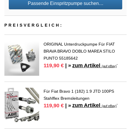
Passende Einspritzpumpe suchen…
PREIS­VER­GLEICH:
ORIGINAL Unterdruckpumpe Für FIAT
BRAVA BRAVO DOBLO MAREA STILO
PUNTO 55185642
zum Artikel
119,90 €
| »
*
(auf eBay)
Für Fiat Bravo 1 (182) 1.9 JTD 100PS
Stahlflex Bremsleitungen
zum Artikel
119,90 €
| »
*
(auf eBay)