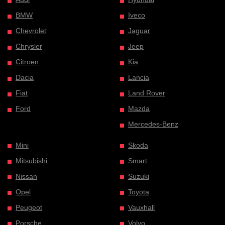
BMW
Iveco
Chevrolet
Jaguar
Chrysler
Jeep
Citroen
Kia
Dacia
Lancia
Fiat
Land Rover
Ford
Mazda
Mercedes-Benz
Mini
Skoda
Mitsubishi
Smart
Nissan
Suzuki
Opel
Toyota
Peugeot
Vauxhall
Porsche
Volvo