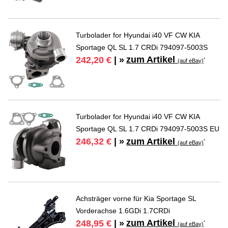
Turbolader for Hyundai i40 VF CW KIA
Sportage QL SL 1.7 CRDi 794097-5003S
zum Artikel
242,20 €
| »
*
(auf eBay)
Turbolader for Hyundai i40 VF CW KIA
Sportage QL SL 1.7 CRDi 794097-5003S EU
zum Artikel
246,32 €
| »
*
(auf eBay)
Achsträger vorne für Kia Sportage SL
Vorderachse 1.6GDi 1.7CRDi
zum Artikel
248,95 €
| »
*
(auf eBay)