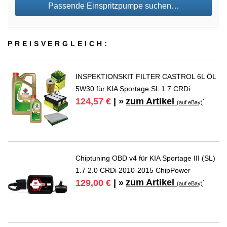
Passende Einspritzpumpe suchen…
PREIS­VER­GLEICH:
INSPEKTIONSKIT FILTER CASTROL 6L ÖL
5W30 für KIA Sportage SL 1.7 CRDi
zum Artikel
124,57 €
| »
*
(auf eBay)
Chiptuning OBD v4 für KIA Sportage III (SL)
1.7 2.0 CRDi 2010-2015 ChipPower
zum Artikel
129,00 €
| »
*
(auf eBay)