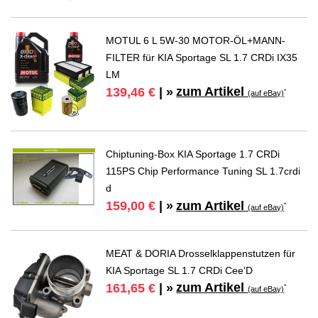
MOTUL 6 L 5W-30 MOTOR-ÖL+MANN-
FILTER für KIA Sportage SL 1.7 CRDi IX35
LM
zum Artikel
139,46 €
| »
*
(auf eBay)
Chiptuning-Box KIA Sportage 1.7 CRDi
115PS Chip Performance Tuning SL 1.7crdi
d
zum Artikel
159,00 €
| »
*
(auf eBay)
MEAT & DORIA Drosselklappenstutzen für
KIA Sportage SL 1.7 CRDi Cee'D
zum Artikel
161,65 €
| »
*
(auf eBay)