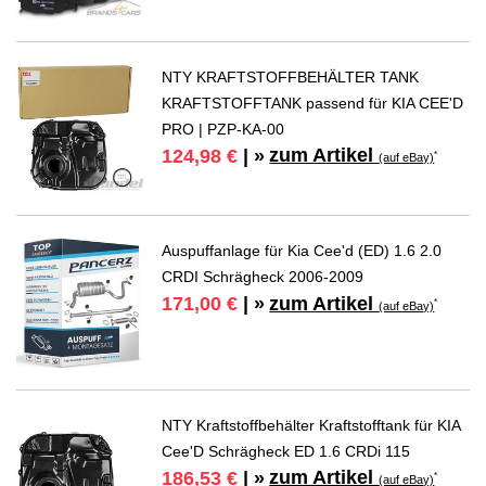
NTY KRAFTSTOFFBEHÄLTER TANK
KRAFTSTOFFTANK passend für KIA CEE'D
PRO | PZP-KA-00
zum Artikel
124,98 €
| »
*
(auf eBay)
Auspuffanlage für Kia Cee'd (ED) 1.6 2.0
CRDI Schrägheck 2006-2009
zum Artikel
171,00 €
| »
*
(auf eBay)
NTY Kraftstoffbehälter Kraftstofftank für KIA
Cee'D Schrägheck ED 1.6 CRDi 115
zum Artikel
186,53 €
| »
*
(auf eBay)