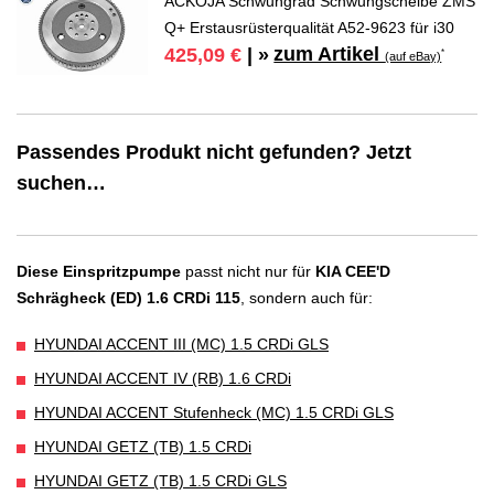
ACKOJA Schwungrad Schwungscheibe ZMS
Q+ Erstausrüsterqualität A52-9623 für i30
zum Artikel
425,09 €
| »
*
(auf eBay)
Passendes Produkt nicht gefunden? Jetzt
suchen…
Diese Einspritzpumpe
passt nicht nur für
KIA CEE'D
Schrägheck (ED) 1.6 CRDi 115
, sondern auch für:
HYUNDAI ACCENT III (MC) 1.5 CRDi GLS
HYUNDAI ACCENT IV (RB) 1.6 CRDi
HYUNDAI ACCENT Stufenheck (MC) 1.5 CRDi GLS
HYUNDAI GETZ (TB) 1.5 CRDi
HYUNDAI GETZ (TB) 1.5 CRDi GLS