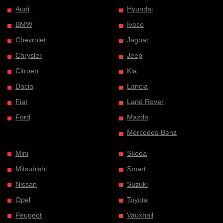
Audi
Hyundai
BMW
Iveco
Chevrolet
Jaguar
Chrysler
Jeep
Citroen
Kia
Dacia
Lancia
Fiat
Land Rover
Ford
Mazda
Mercedes-Benz
Mini
Skoda
Mitsubishi
Smart
Nissan
Suzuki
Opel
Toyota
Peugeot
Vauxhall