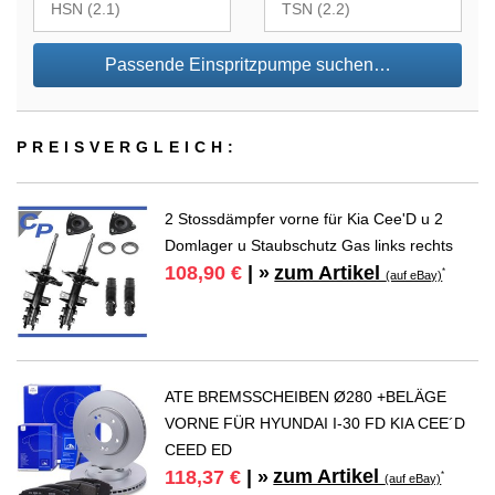
Passende Einspritzpumpe suchen…
PREIS­VER­GLEICH:
2 Stossdämpfer vorne für Kia Cee'D u 2
Domlager u Staubschutz Gas links rechts
zum Artikel
108,90 €
| »
*
(auf eBay)
ATE BREMSSCHEIBEN Ø280 +BELÄGE
VORNE FÜR HYUNDAI I-30 FD KIA CEE´D
CEED ED
zum Artikel
118,37 €
| »
*
(auf eBay)