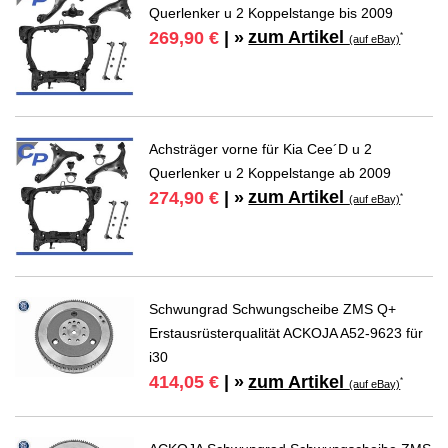
Querlenker u 2 Koppelstange bis 2009
zum Artikel
269,90 €
| »
*
(auf eBay)
Achsträger vorne für Kia Cee´D u 2
Querlenker u 2 Koppelstange ab 2009
zum Artikel
274,90 €
| »
*
(auf eBay)
Schwungrad Schwungscheibe ZMS Q+
Erstausrüsterqualität ACKOJA A52-9623 für
i30
zum Artikel
414,05 €
| »
*
(auf eBay)