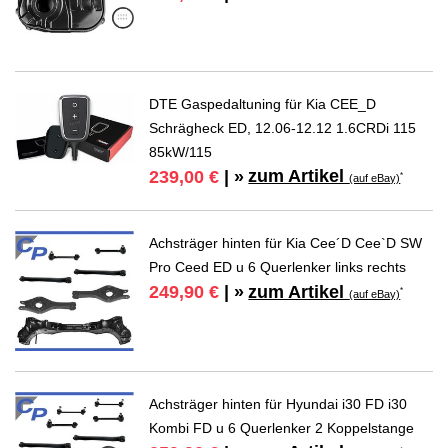
DTE Gaspedaltuning für Kia CEE_D
Schrägheck ED, 12.06-12.12 1.6CRDi 115
85kW/115
zum Artikel
239,00 €
| »
*
(auf eBay)
Achsträger hinten für Kia Cee´D Cee`D SW
Pro Ceed ED u 6 Querlenker links rechts
zum Artikel
249,90 €
| »
*
(auf eBay)
Achsträger hinten für Hyundai i30 FD i30
Kombi FD u 6 Querlenker 2 Koppelstange