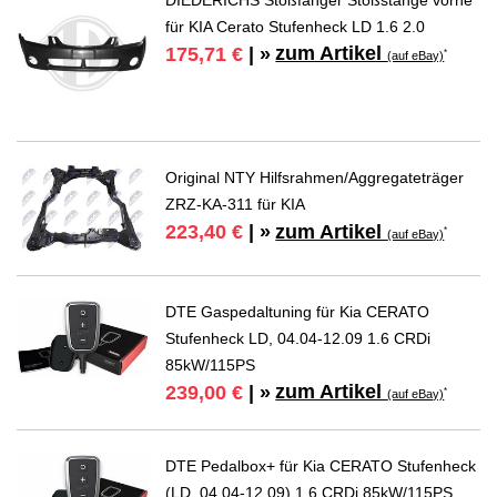
für KIA Cerato Stufenheck LD 1.6 2.0
zum Artikel
175,71 €
| »
*
(auf eBay)
Original NTY Hilfsrahmen/Aggregateträger
ZRZ-KA-311 für KIA
zum Artikel
223,40 €
| »
*
(auf eBay)
DTE Gaspedaltuning für Kia CERATO
Stufenheck LD, 04.04-12.09 1.6 CRDi
85kW/115PS
zum Artikel
239,00 €
| »
*
(auf eBay)
DTE Pedalbox+ für Kia CERATO Stufenheck
(LD, 04.04-12.09) 1.6 CRDi 85kW/115PS