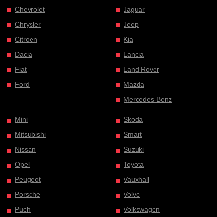
Chevrolet
Jaguar
Chrysler
Jeep
Citroen
Kia
Dacia
Lancia
Fiat
Land Rover
Ford
Mazda
Mercedes-Benz
Mini
Skoda
Mitsubishi
Smart
Nissan
Suzuki
Opel
Toyota
Peugeot
Vauxhall
Porsche
Volvo
Puch
Volkswagen