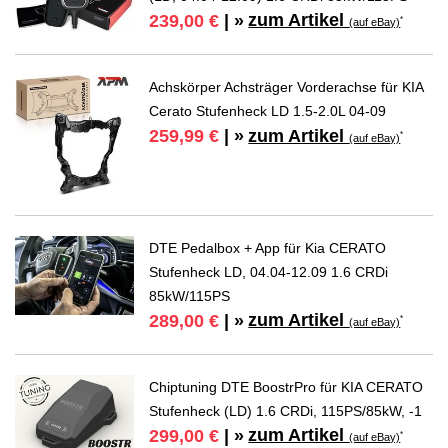
zum Artikel
239,00 €
| »
*
(auf eBay)
Achskörper Achsträger Vorderachse für KIA
Cerato Stufenheck LD 1.5-2.0L 04-09
zum Artikel
259,99 €
| »
*
(auf eBay)
DTE Pedalbox + App für Kia CERATO
Stufenheck LD, 04.04-12.09 1.6 CRDi
85kW/115PS
zum Artikel
289,00 €
| »
*
(auf eBay)
Chiptuning DTE BoostrPro für KIA CERATO
Stufenheck (LD) 1.6 CRDi, 115PS/85kW, -1
zum Artikel
299,00 €
| »
*
(auf eBay)