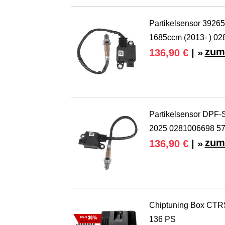
Partikelsensor 3926
1685ccm (2013- ) 0
zum
136,90 €
| »
Partikelsensor DPF-S
2025 0281006698 5
zum
136,90 €
| »
Chiptuning Box CTRS
136 PS