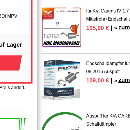
für Kia Carens IV 1.
CRDi MPV
Mittelrohr+Endschall
zum
105,00 €
| »
uf Lager
Endschalldämpfer f
08.2016 Auspuff
zum
109,00 €
| »
reis ändert.
Auspuff für KIA CAR
Schalldämpfer