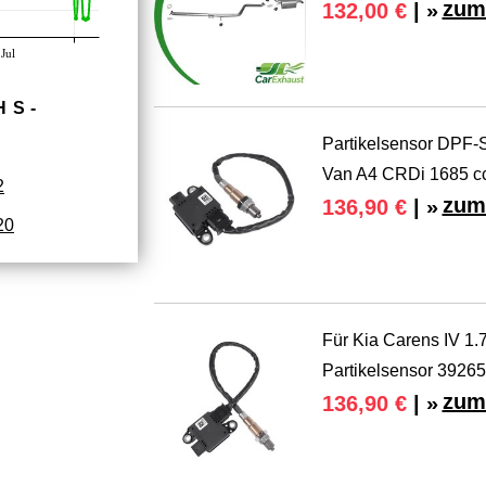
zum
132,00 €
| »
Jul
HS­
Partikelsensor DPF-S
Van A4 CRDi 1685 c
2
zum
136,90 €
| »
20
Für Kia Carens IV 1
Partikelsensor 3926
zum
136,90 €
| »