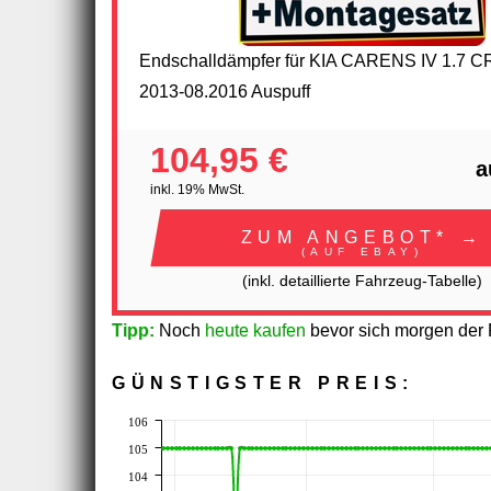
Endschalldämpfer für KIA CARENS IV 1.7 
2013-08.2016 Auspuff
104,95 €
a
inkl. 19% MwSt.
ZUM ANGEBOT* →
(AUF EBAY)
(inkl. detaillierte Fahrzeug-Tabelle)
Tipp:
Noch
heute kaufen
bevor sich morgen der P
GÜNSTIGSTER PREIS:
106
105
104