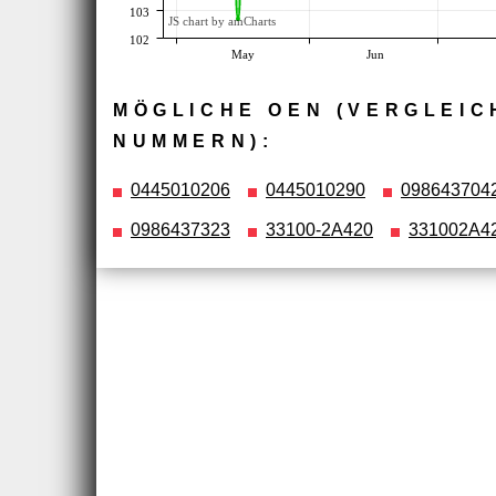
103
JS chart by amCharts
102
May
Jun
MÖGLICHE OEN (VERGLEIC
NUMMERN):
0445010206
0445010290
098643704
0986437323
33100-2A420
331002A4