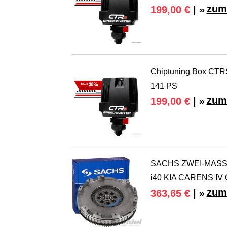
zum
199,00 €
| »
Chiptuning Box CTRS
141 PS
zum
199,00 €
| »
SACHS ZWEI-MASS
i40 KIA CARENS IV 
zum
363,65 €
| »