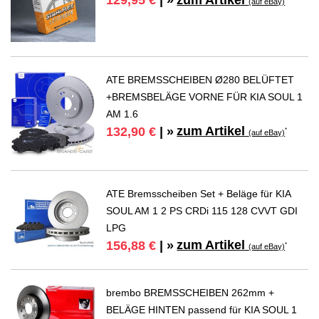
129,95 €
| »
(auf eBay)
ATE BREMSSCHEIBEN Ø280 BELÜFTET
+BREMSBELÄGE VORNE FÜR KIA SOUL 1
AM 1.6
zum Artikel
132,90 €
| »
*
(auf eBay)
ATE Bremsscheiben Set + Beläge für KIA
SOUL AM 1 2 PS CRDi 115 128 CVVT GDI
LPG
zum Artikel
156,88 €
| »
*
(auf eBay)
brembo BREMSSCHEIBEN 262mm +
BELÄGE HINTEN passend für KIA SOUL 1