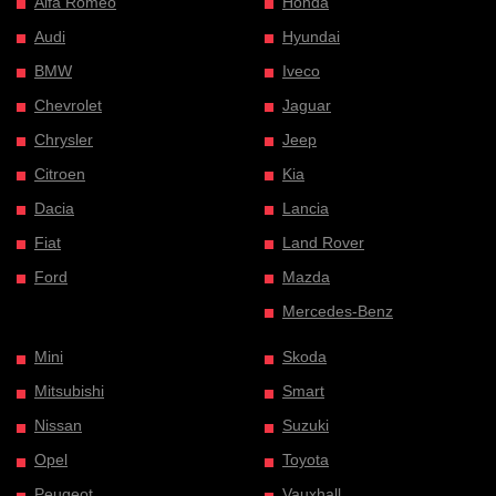
Alfa Romeo
Honda
Audi
Hyundai
BMW
Iveco
Chevrolet
Jaguar
Chrysler
Jeep
Citroen
Kia
Dacia
Lancia
Fiat
Land Rover
Ford
Mazda
Mercedes-Benz
Mini
Skoda
Mitsubishi
Smart
Nissan
Suzuki
Opel
Toyota
Peugeot
Vauxhall