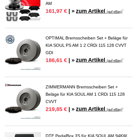
AM
zum Artikel
161,97 €
| »
*
(auf eBay)
OPTIMAL Bremsscheiben Set + Beläge für
KIA SOUL PS AM 1 2 CRDi 115 128 CVVT
GDI
zum Artikel
186,61 €
| »
*
(auf eBay)
ZIMMERMANN Bremsscheiben Set +
Beläge für KIA SOUL AM 1 CRDi 115 128
CVVT
zum Artikel
219,85 €
| »
*
(auf eBay)
DTE PedalBox 3S für KIA SOUL AM 94KW