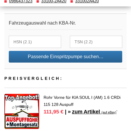
0986437323
33100-2A420
331002A420
Fahrzeugauswahl nach KBA-Nr.
Passende Einspritzpumpe suchen…
PREIS­VER­GLEICH:
Rohr Vorne für KIA SOUL I (AM) 1.6 CRDi
115 128 Auspuff
zum Artikel
111,95 €
| »
*
(auf eBay)