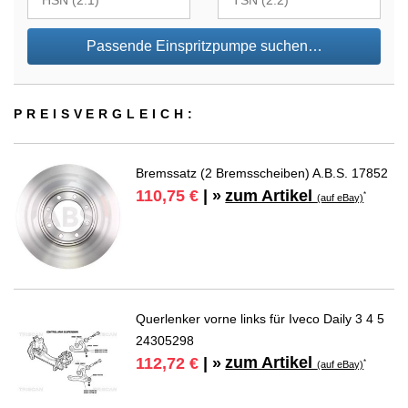
Passende Einspritzpumpe suchen…
PREIS­VER­GLEICH:
Bremssatz (2 Bremsscheiben) A.B.S. 17852
zum Artikel
110,75 €
| »
*
(auf eBay)
Querlenker vorne links für Iveco Daily 3 4 5
24305298
zum Artikel
112,72 €
| »
*
(auf eBay)