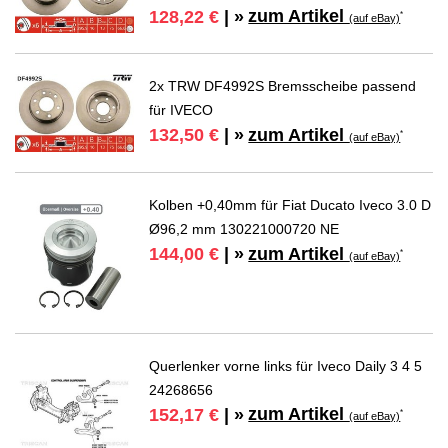
zum Artikel
128,22 €
| »
*
(auf eBay)
2x TRW DF4992S Bremsscheibe passend
für IVECO
zum Artikel
132,50 €
| »
*
(auf eBay)
Kolben +0,40mm für Fiat Ducato Iveco 3.0 D
Ø96,2 mm 130221000720 NE
zum Artikel
144,00 €
| »
*
(auf eBay)
Querlenker vorne links für Iveco Daily 3 4 5
24268656
zum Artikel
152,17 €
| »
*
(auf eBay)