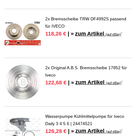
2x Bremsscheibe TRW DF4992S passend
für IVECO
zum Artikel
118,26 €
| »
*
(auf eBay)
2x Original A.B.S. Bremsscheibe 17852 für
Iveco
zum Artikel
122,68 €
| »
*
(auf eBay)
Wasserpumpe Kühlmittelpumpe für Iveco
Daily 3 4 5 6 | 24474521
zum Artikel
126,28 €
| »
*
(auf eBay)