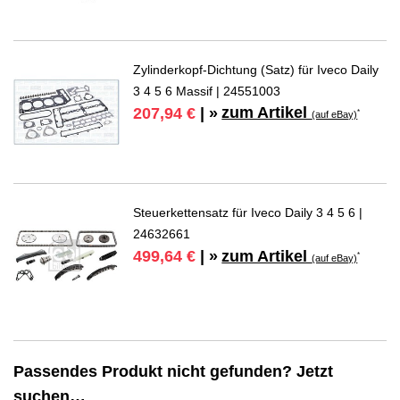
Zylinderkopf-Dichtung (Satz) für Iveco Daily
3 4 5 6 Massif | 24551003
zum Artikel
207,94 €
| »
*
(auf eBay)
Steuerkettensatz für Iveco Daily 3 4 5 6 |
24632661
zum Artikel
499,64 €
| »
*
(auf eBay)
Passendes Produkt nicht gefunden? Jetzt
suchen…