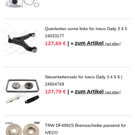
Querlenker vorne links für Iveco Daily 3 4 5
24033177
zum Artikel
127,60 €
| »
*
(auf eBay)
Steuerkettensatz für Iveco Daily 3 4 5 6 |
24654749
zum Artikel
127,79 €
| »
*
(auf eBay)
TRW DF4992S Bremsscheibe passend für
IVECO