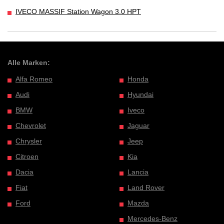
IVECO MASSIF Station Wagon 3.0 HPT
Alle Marken:
Alfa Romeo
Honda
Audi
Hyundai
BMW
Iveco
Chevrolet
Jaguar
Chrysler
Jeep
Citroen
Kia
Dacia
Lancia
Fiat
Land Rover
Ford
Mazda
Mercedes-Benz