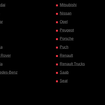
dai
Mitsubishi
o
Nissan
ar
Opel
Peugeot
Porsche
ia
Puch
 Rover
Renault
da
Renault Trucks
edes-Benz
Saab
Seat