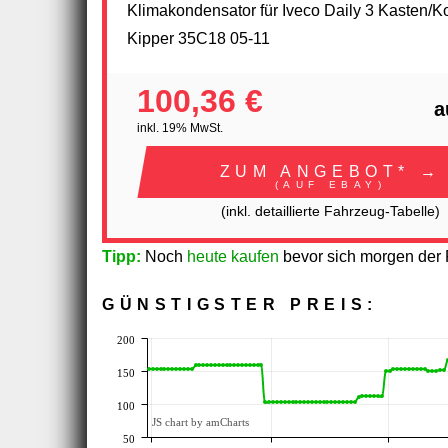
Klimakondensator für Iveco Daily 3 Kasten/K
Kipper 35C18 05-11
100,36 €
a
inkl. 19% MwSt.
ZUM ANGEBOT* →
(AUF EBAY)
(inkl. detaillierte Fahrzeug-Tabelle)
Tipp:
Noch
heute kaufen
bevor sich morgen der P
GÜNSTIGSTER PREIS:
200
150
100
JS chart by amCharts
50