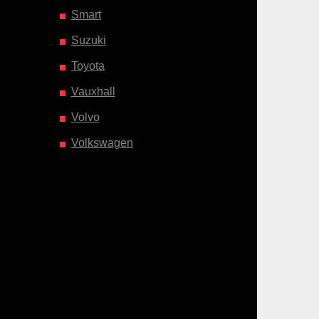
Smart
Suzuki
Toyota
Vauxhall
Volvo
Volkswagen