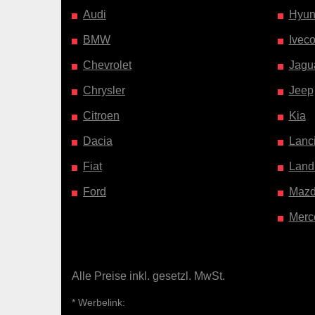
Audi
Hyun
BMW
Ivec
Chevrolet
Jagu
Chrysler
Jeep
Citroen
Kia
Dacia
Lanc
Fiat
Land
Ford
Maz
Merc
Alle Preise inkl. gesetzl. MwSt.
* Werbelink: