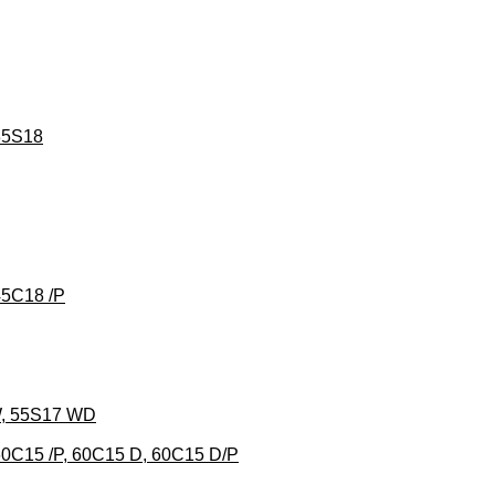
 35S18
45C18 /P
 W, 55S17 WD
 60C15 /P, 60C15 D, 60C15 D/P