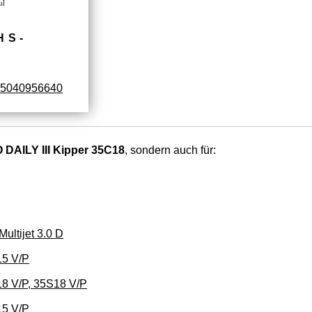
ul
HS­
5040956640
 DAILY III Kipper 35C18
, sondern auch für:
ultijet 3.0 D
15 V/P
8 V/P, 35S18 V/P
15 V/P