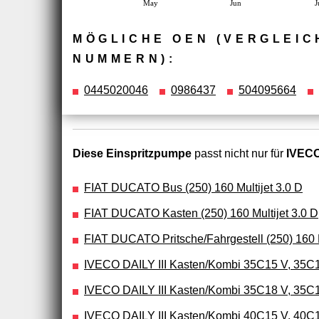
May
Jun
J
MÖGLICHE OEN (VERGLEIC
NUMMERN):
0445020046
0986437
504095664
Diese Einspritzpumpe
passt nicht nur für
IVECO
FIAT DUCATO Bus (250) 160 Multijet 3.0 D
FIAT DUCATO Kasten (250) 160 Multijet 3.0 D
FIAT DUCATO Pritsche/Fahrgestell (250) 160 M
IVECO DAILY III Kasten/Kombi 35C15 V, 35C
IVECO DAILY III Kasten/Kombi 35C18 V, 35C1
IVECO DAILY III Kasten/Kombi 40C15 V, 40C