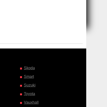
Skoda
Smart
Suzuki
Toyota
Vauxhall