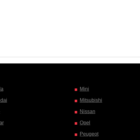
da
Mini
dai
Mitsubishi
o
Nissan
ar
Opel
Peugeot