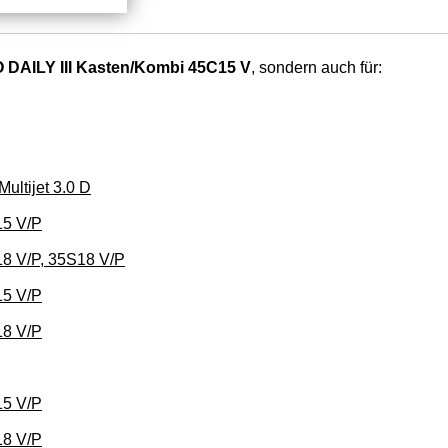
 DAILY III Kasten/Kombi 45C15 V
, sondern auch für:
ultijet 3.0 D
15 V/P
8 V/P, 35S18 V/P
15 V/P
18 V/P
15 V/P
18 V/P