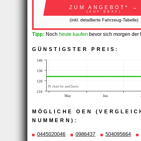
ZUM ANGEBOT* →
(AUF EBAY)
(inkl. detaillierte Fahrzeug-Tabelle)
Tipp:
Noch
heute kaufen
bevor sich morgen der P
GÜNSTIGSTER PREIS:
140
130
120
JS chart by amCharts
110
May
Jun
MÖGLICHE OEN (VERGLEIC
NUMMERN):
0445020046
0986437
504095664