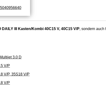
5040956640
 DAILY III Kasten/Kombi 40C15 V, 40C15 V/P
, sondern auch f
ultijet 3.0 D
15 V/P
8 V/P, 35S18 V/P
18 V/P