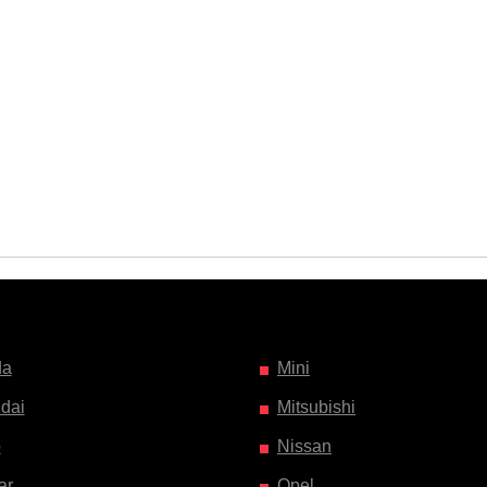
da
Mini
dai
Mitsubishi
o
Nissan
ar
Opel