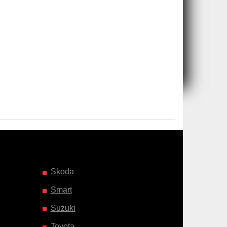
Skoda
Smart
Suzuki
Toyota