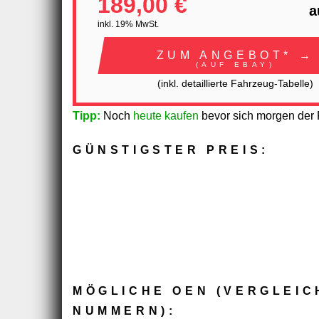
189,00 €
a
inkl. 19% MwSt.
ZUM ANGEBOT* →
(AUF EBAY)
(inkl. detaillierte Fahrzeug-Tabelle)
Tipp:
Noch
heute kaufen
bevor sich morgen der P
GÜNSTIGSTER PREIS:
MÖGLICHE OEN (VERGLEIC
NUMMERN):