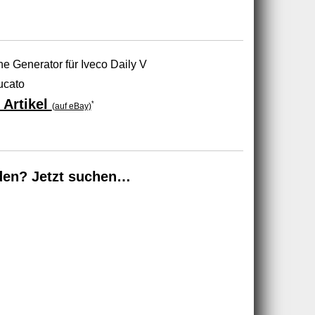
 Generator für Iveco Daily V
ucato
 Artikel
*
(auf eBay)
den? Jetzt suchen…