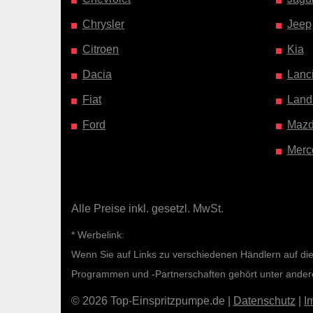
Chrysler
Jeep
Citroen
Kia
Dacia
Lanc
Fiat
Land
Ford
Maz
Merc
Alle Preise inkl. gesetzl. MwSt.
* Werbelink:
Wenn Sie auf Links zu verschiedenen Händlern auf diese
Programmen und -Partnerschaften gehört unter ande
© 2026 Top-Einspritzpumpe.de |
Datenschutz
|
I