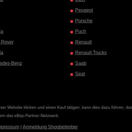
Peugeot
Porsche
ia
Puch
 Rover
Renault
da
Renault Trucks
edes-Benz
Saab
Seat
r Website klicken und einen Kauf tätigen, kann dies dazu führen, dass 
rem das eBay-Partner-Netzwerk.
mpressum
|
Anmeldung Shopbetreiber