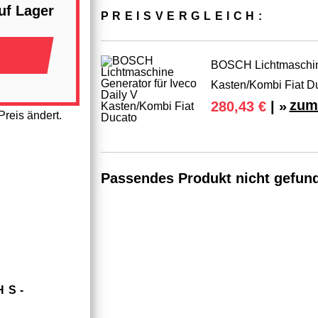
uf Lager
PREIS­VER­GLEICH:
BOSCH Lichtmaschine
Kasten/Kombi Fiat D
zum
280,43 €
| »
reis ändert.
Passendes Produkt nicht gefun
HS­