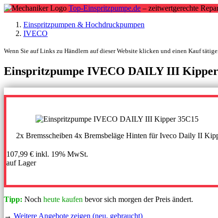
Top-Einspritzpumpe.de
– zeitwertgerechte Repar
Einspritzpumpen & Hochdruckpumpen
IVECO
Wenn Sie auf Links zu Händlern auf dieser Website klicken und einen Kauf tätigen
Einspritzpumpe IVECO DAILY III Kippe
2x Bremsscheiben 4x Bremsbeläge Hinten für Iveco Daily II Kipp
107,99 €
inkl. 19% MwSt.
auf Lager
Tipp:
Noch
heute kaufen
bevor sich morgen der Preis ändert.
→
Weitere Angebote zeigen (neu, gebraucht)