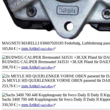
MAGNETI MARELLI 030607020185 Federbalg, Luftfederung pass
165,84 €
| »
zum Artikel
*
(auf eBay)
BUDWEG CALIPER Bremssattel 343531 +38.32€ Pfand für DAI
208,70 €
| »
zum Artikel
*
(auf eBay)
2x MEYLE HD QUERLENKER VORNE OBEN passend für DAI
253,76 €
| »
zum Artikel
*
(auf eBay)
Sachs 3400 700 448 Kupplungssatz für Iveco Daily II Daily II Kipper
330,50 €
| »
zum Artikel
*
(auf eBay)