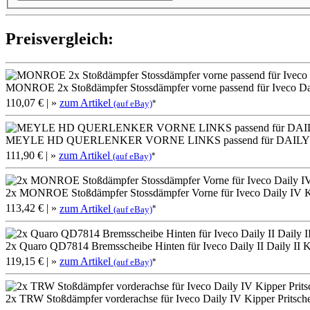
Preis­ver­gleich:
MONROE 2x Stoßdämpfer Stossdämpfer vorne passend für Iveco Da
110,07 €
| »
zum Artikel
*
(auf eBay)
MEYLE HD QUERLENKER VORNE LINKS passend für DAILY
111,90 €
| »
zum Artikel
*
(auf eBay)
2x MONROE Stoßdämpfer Stossdämpfer Vorne für Iveco Daily IV K
113,42 €
| »
zum Artikel
*
(auf eBay)
2x Quaro QD7814 Bremsscheibe Hinten für Iveco Daily II Daily II Ki
119,15 €
| »
zum Artikel
*
(auf eBay)
2x TRW Stoßdämpfer vorderachse für Iveco Daily IV Kipper Pritsche