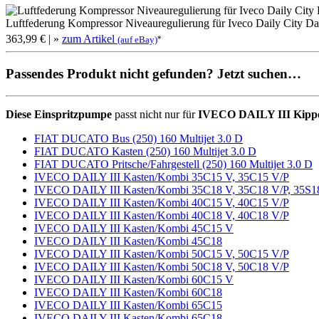
Luftfederung Kompressor Niveauregulierung für Iveco Daily City Dai
363,99 €
| »
zum Artikel
*
(auf eBay)
Passendes Produkt nicht gefunden? Jetzt suchen…
Diese Einspritzpumpe
passt nicht nur für
IVECO DAILY III Kipp
FIAT DUCATO Bus (250) 160 Multijet 3.0 D
FIAT DUCATO Kasten (250) 160 Multijet 3.0 D
FIAT DUCATO Pritsche/Fahrgestell (250) 160 Multijet 3.0 D
IVECO DAILY III Kasten/Kombi 35C15 V, 35C15 V/P
IVECO DAILY III Kasten/Kombi 35C18 V, 35C18 V/P, 35S1
IVECO DAILY III Kasten/Kombi 40C15 V, 40C15 V/P
IVECO DAILY III Kasten/Kombi 40C18 V, 40C18 V/P
IVECO DAILY III Kasten/Kombi 45C15 V
IVECO DAILY III Kasten/Kombi 45C18
IVECO DAILY III Kasten/Kombi 50C15 V, 50C15 V/P
IVECO DAILY III Kasten/Kombi 50C18 V, 50C18 V/P
IVECO DAILY III Kasten/Kombi 60C15 V
IVECO DAILY III Kasten/Kombi 60C18
IVECO DAILY III Kasten/Kombi 65C15
IVECO DAILY III Kasten/Kombi 65C18