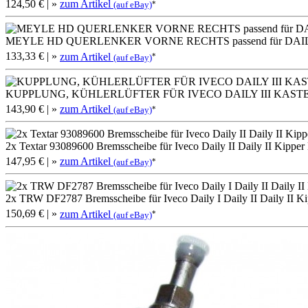
124,50 €
| »
zum Artikel
*
(auf eBay)
MEYLE HD QUERLENKER VORNE RECHTS passend für DAILY
133,33 €
| »
zum Artikel
*
(auf eBay)
KUPPLUNG, KÜHLERLÜFTER FÜR IVECO DAILY III KASTEN
143,90 €
| »
zum Artikel
*
(auf eBay)
2x Textar 93089600 Bremsscheibe für Iveco Daily II Daily II Kipper 
147,95 €
| »
zum Artikel
*
(auf eBay)
2x TRW DF2787 Bremsscheibe für Iveco Daily I Daily II Daily II Kip
150,69 €
| »
zum Artikel
*
(auf eBay)