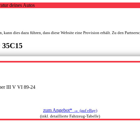
atur deines Autos
, kann dies dazu führen, dass diese Website eine Provision erhält. Zu den Partners
r 35C15
er III V VI 89-24
zum Angebot* →
(auf eBay)
(inkl. detaillierte Fahrzeug-Tabelle)