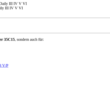
ly III IV V VI
er 35C15
, sondern auch für:
8 V/P