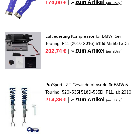
zum Artikel
170,00 €
| »
*
(auf eBay)
Luftfederung Kompressor for BMW 5er
Touring F11 (2010-2016) 518d M550d xDri
zum Artikel
202,74 €
| »
*
(auf eBay)
ProSport LZT Gewindefahrwerk für BMW 5
Touring, 520i-535i 518D-535D, F11, ab 2010
zum Artikel
214,36 €
| »
*
(auf eBay)