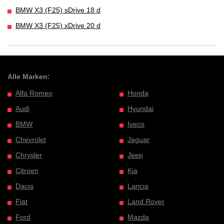
BMW X3 (F25) sDrive 18 d
BMW X3 (F25) xDrive 20 d
Alle Marken:
Alfa Romeo
Honda
Audi
Hyundai
BMW
Iveco
Chevrolet
Jaguar
Chrysler
Jeep
Citroen
Kia
Dacia
Lancia
Fiat
Land Rover
Ford
Mazda