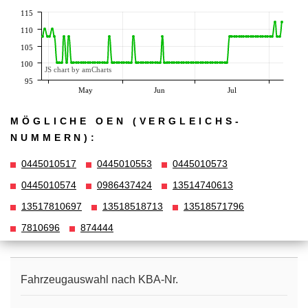
115
110
105
100
JS chart by amCharts
95
May
Jun
Jul
MÖGLICHE OEN (VERGLEICHS­
NUMMERN):
0445010517
0445010553
0445010573
0445010574
0986437424
13514740613
13517810697
13518518713
13518571796
7810696
874444
Fahrzeugauswahl nach KBA-Nr.