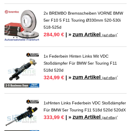
2x BREMBO Bremsscheiben VORNE BMW
5er F10 5 F11 Touring Ø330mm 520-530i
518-525d
zum Artikel
284,90 €
| »
*
(auf eBay)
1x Federbein Hinten Links Mit VDC
Stoßdämpfer Für BMW 5er Touring F11
518d 520d
zum Artikel
324,99 €
| »
*
(auf eBay)
1xHinten Links Federbein VDC Stoßdämpfer
Für BMW 5er Touring F11 518d 520d 520dX
zum Artikel
333,99 €
| »
*
(auf eBay)