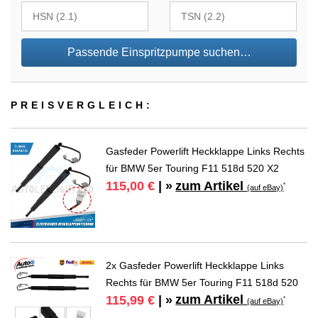
Passende Einspritzpumpe suchen…
PREIS­VER­GLEICH:
Gasfeder Powerlift Heckklappe Links Rechts
für BMW 5er Touring F11 518d 520 X2
zum Artikel
115,00 €
| »
*
(auf eBay)
2x Gasfeder Powerlift Heckklappe Links
Rechts für BMW 5er Touring F11 518d 520
zum Artikel
115,99 €
| »
*
(auf eBay)