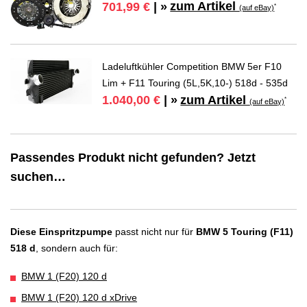
zum Artikel
701,99 €
| »
*
(auf eBay)
Ladeluftkühler Competition BMW 5er F10
Lim + F11 Touring (5L,5K,10-) 518d - 535d
zum Artikel
1.040,00 €
| »
*
(auf eBay)
Passendes Produkt nicht gefunden? Jetzt
suchen…
Diese Einspritzpumpe
passt nicht nur für
BMW 5 Touring (F11)
518 d
, sondern auch für:
BMW 1 (F20) 120 d
BMW 1 (F20) 120 d xDrive