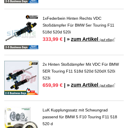
1xFederbein Hinten Rechts VDC
Stoßdämpfer Für BMW 5er Touring F11
518d 520d 520i
zum Artikel
333,99 €
| »
*
(auf eBay)
2x Hinten Stoßdämpfer Mit VDC Für BMW
5ER Touring F11 518d 520d 520dX 520i
523i
zum Artikel
659,99 €
| »
*
(auf eBay)
LuK Kupplungssatz mit Schwungrad
passend für BMW 5 F10 Touring F11 518
520 d