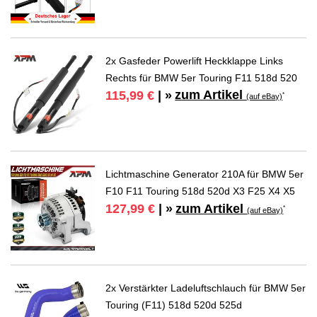
2x Gasfeder Powerlift Heckklappe Links
Rechts für BMW 5er Touring F11 518d 520
zum Artikel
115,99 €
| »
*
(auf eBay)
Lichtmaschine Generator 210A für BMW 5er
F10 F11 Touring 518d 520d X3 F25 X4 X5
zum Artikel
127,99 €
| »
*
(auf eBay)
2x Verstärkter Ladeluftschlauch für BMW 5er
Touring (F11) 518d 520d 525d