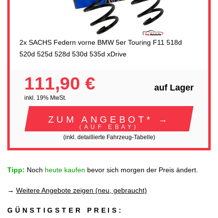
2x SACHS Federn vorne BMW 5er Touring F11 518d
520d 525d 528d 530d 535d xDrive
111,90 €
auf Lager
inkl. 19% MwSt.
ZUM ANGEBOT* →
(AUF EBAY)
(inkl. detaillierte Fahrzeug-Tabelle)
Tipp:
Noch
heute kaufen
bevor sich morgen der Preis ändert.
→
Weitere Angebote zeigen (neu, gebraucht)
GÜNSTIGSTER PREIS: