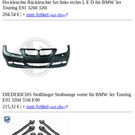
Heckleuchte Rückleuchte Set links rechts L E D für BMW 3er
Touring E91 320d 320i
204,54 €
| »
zum Artikel
*
(auf eBay)
DIEDERICHS Stoßfänger Stoßstange vorne für BMW 3er Touring
E91 320d 318i E90
215,32 €
| »
zum Artikel
*
(auf eBay)