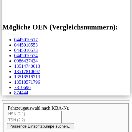
Mögliche OEN (Vergleichs­nummern):
0445010517
0445010553
0445010573
0445010574
0986437424
13514740613
13517810697
13518518713
13518571796
7810696
874444
Fahrzeugauswahl nach KBA-Nr.
Passende Einspritzpumpe suchen…