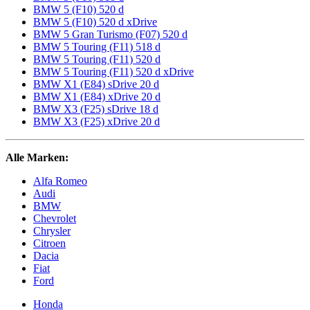
BMW 5 (F10) 520 d
BMW 5 (F10) 520 d xDrive
BMW 5 Gran Turismo (F07) 520 d
BMW 5 Touring (F11) 518 d
BMW 5 Touring (F11) 520 d
BMW 5 Touring (F11) 520 d xDrive
BMW X1 (E84) sDrive 20 d
BMW X1 (E84) xDrive 20 d
BMW X3 (F25) sDrive 18 d
BMW X3 (F25) xDrive 20 d
Alle Marken:
Alfa Romeo
Audi
BMW
Chevrolet
Chrysler
Citroen
Dacia
Fiat
Ford
Honda