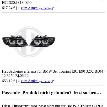
E91 320d 318i E90
617,24 €
| »
zum Artikel
*
(auf eBay)
Hauptscheinwerfersatz für BMW 3er Touring E91 E90 320d Bj.04-
12 325d Bj.06-12
653,12 €
| »
zum Artikel
*
(auf eBay)
Passendes Produkt nicht gefunden? Jetzt suchen…
Diese Einspritzpumpe
passt nicht nur für
BMW 3 Touring (E91)