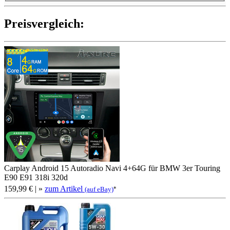
Preis­ver­gleich:
Carplay Android 15 Autoradio Navi 4+64G für BMW 3er Touring
E90 E91 318i 320d
159,99 €
| »
zum Artikel
*
(auf eBay)