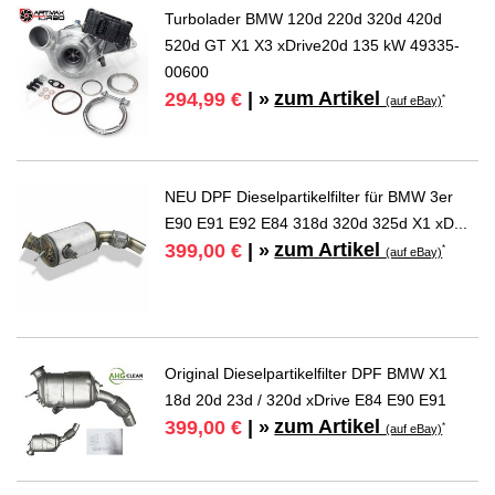
Turbolader BMW 120d 220d 320d 420d
520d GT X1 X3 xDrive20d 135 kW 49335-
00600
zum Artikel
294,99 €
| »
*
(auf eBay)
NEU DPF Dieselpartikelfilter für BMW 3er
E90 E91 E92 E84 318d 320d 325d X1 xD...
zum Artikel
399,00 €
| »
*
(auf eBay)
Original Dieselpartikelfilter DPF BMW X1
18d 20d 23d / 320d xDrive E84 E90 E91
zum Artikel
399,00 €
| »
*
(auf eBay)