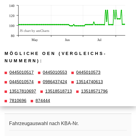
140
120
100
JS chart by amCharts
80
May
Jun
Jul
MÖGLICHE OEN (VERGLEICHS­
NUMMERN):
0445010517
0445010553
0445010573
0445010574
0986437424
13514740613
13517810697
13518518713
13518571796
7810696
874444
Fahrzeugauswahl nach KBA-Nr.