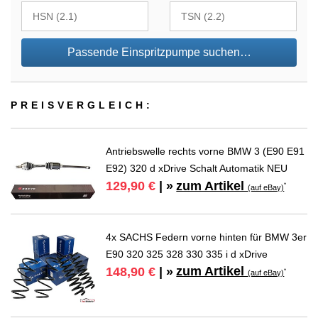
Passende Einspritzpumpe suchen…
PREIS­VER­GLEICH:
Antriebswelle rechts vorne BMW 3 (E90 E91
E92) 320 d xDrive Schalt Automatik NEU
zum Artikel
129,90 €
| »
*
(auf eBay)
4x SACHS Federn vorne hinten für BMW 3er
E90 320 325 328 330 335 i d xDrive
zum Artikel
148,90 €
| »
*
(auf eBay)