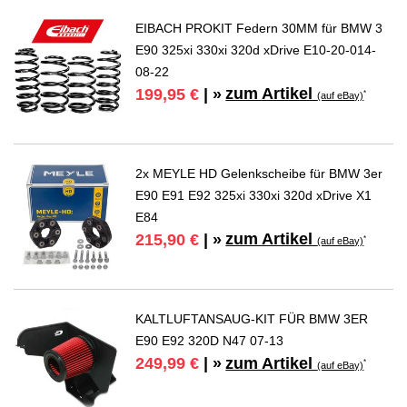
EIBACH PROKIT Federn 30MM für BMW 3
E90 325xi 330xi 320d xDrive E10-20-014-
08-22
zum Artikel
199,95 €
| »
*
(auf eBay)
2x MEYLE HD Gelenkscheibe für BMW 3er
E90 E91 E92 325xi 330xi 320d xDrive X1
E84
zum Artikel
215,90 €
| »
*
(auf eBay)
KALTLUFTANSAUG-KIT FÜR BMW 3ER
E90 E92 320D N47 07-13
zum Artikel
249,99 €
| »
*
(auf eBay)