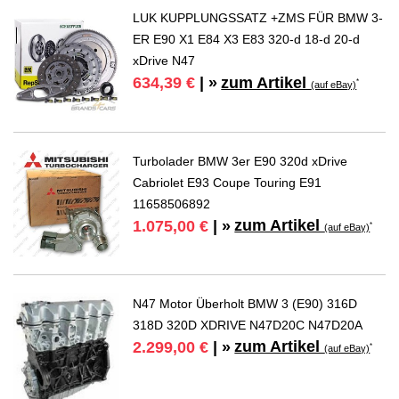
LUK KUPPLUNGSSATZ +ZMS FÜR BMW 3-
ER E90 X1 E84 X3 E83 320-d 18-d 20-d
xDrive N47
zum Artikel
634,39 €
| »
*
(auf eBay)
Turbolader BMW 3er E90 320d xDrive
Cabriolet E93 Coupe Touring E91
11658506892
zum Artikel
1.075,00 €
| »
*
(auf eBay)
N47 Motor Überholt BMW 3 (E90) 316D
318D 320D XDRIVE N47D20C N47D20A
zum Artikel
2.299,00 €
| »
*
(auf eBay)