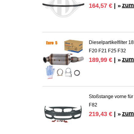
zum
164,57 €
| »
Dieselpartikelfilte
F20 F21 F25 F32
zum
189,99 €
| »
Stoßstange vorne f
F82
zum
219,43 €
| »