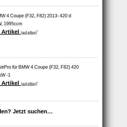
W 4 Coupe (F32, F82) 2013- 420 d
W, 1995ccm
 Artikel
*
(auf eBay)
trPro für BMW 4 Coupe (F32, F82) 420
kW -1
 Artikel
*
(auf eBay)
den? Jetzt suchen…