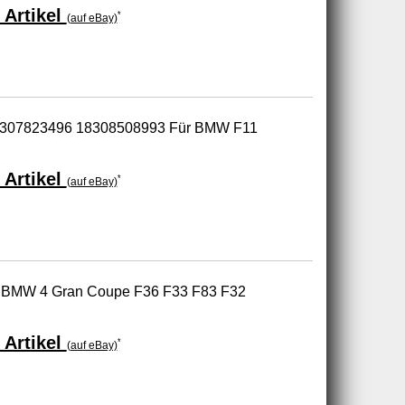
 Artikel
*
(auf eBay)
r 18307823496 18308508993 Für BMW F11
 Artikel
*
(auf eBay)
ür BMW 4 Gran Coupe F36 F33 F83 F32
 Artikel
*
(auf eBay)