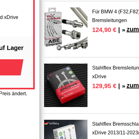
Für BMW 4 (F32,F82)
d xDrive
Bremsleitungen
zum
124,90 €
| »
uf Lager
Stahlflex Bremsleit
xDrive
zum
129,95 €
| »
reis ändert.
Stahlflex Bremsschl
xDrive 2013/11-2023