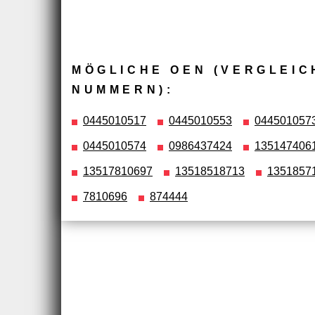
MÖGLICHE OEN (VERGLEIC
NUMMERN):
0445010517
0445010553
044501057
0445010574
0986437424
135147406
13517810697
13518518713
1351857
7810696
874444