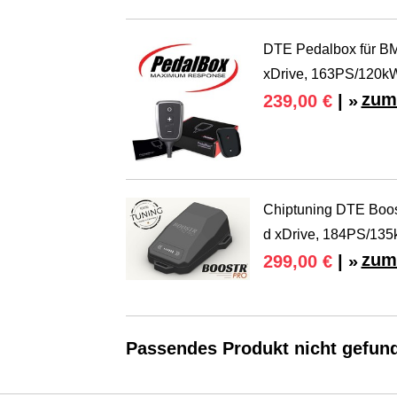
DTE Pedalbox für BM
xDrive, 163PS/120k
zum
239,00 €
| »
Chiptuning DTE Boos
d xDrive, 184PS/135
zum
299,00 €
| »
Passendes Produkt nicht gefun