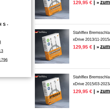
zum
129,95 €
| »
HS­
Stahlflex Bremsschl
xDrive 2013/11-2015
3
zum
129,95 €
| »
13
1796
Stahlflex Bremsschl
xDrive 2015/03-2023
zum
129,95 €
| »