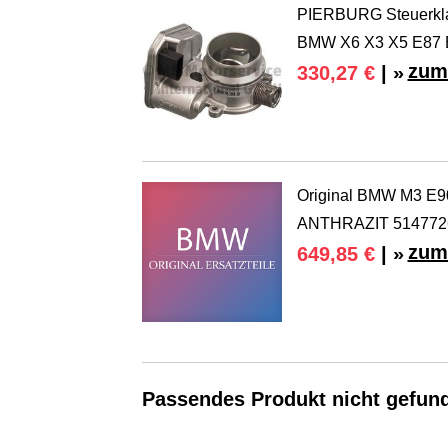
PIERBURG Steuerklap
BMW X6 X3 X5 E87 
zum
330,27 €
| »
Original BMW M3 E90
ANTHRAZIT 514772
zum
649,85 €
| »
Passendes Produkt nicht gefun