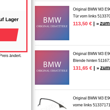
Original BMW M3 E9
Tür vorn links 5133
uf Lager
zum 
113,50 €
| »
Original BMW M3 E90
reis ändert.
Blende hinten 5116
zum
131,65 €
| »
Original BMW M3 E9
vorne links 5133717