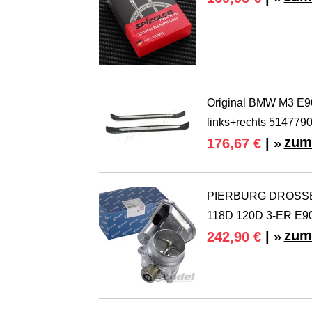
Original BMW M3 E90
links+rechts 514779
zum
176,67 €
| »
PIERBURG DROSSEL
118D 120D 3-ER E9
zum
242,90 €
| »