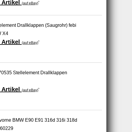
 Artikel
*
(auf eBay)
lement Drallklappen (Saugrohr) febi
W X4
 Artikel
*
(auf eBay)
0535 Stellelement Drallklappen
 Artikel
*
(auf eBay)
g vorne BMW E90 E91 316d 316i 318d
060229