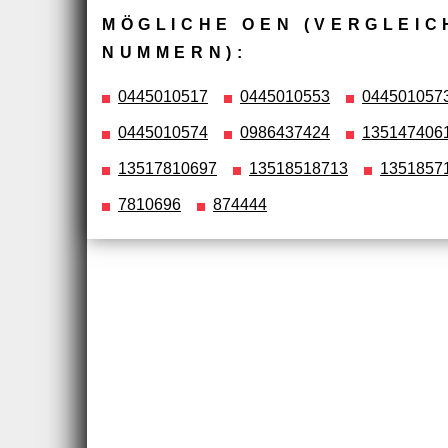
MÖGLICHE OEN (VERGLEIC
NUMMERN):
0445010517
0445010553
044501057
0445010574
0986437424
135147406
13517810697
13518518713
1351857
7810696
874444