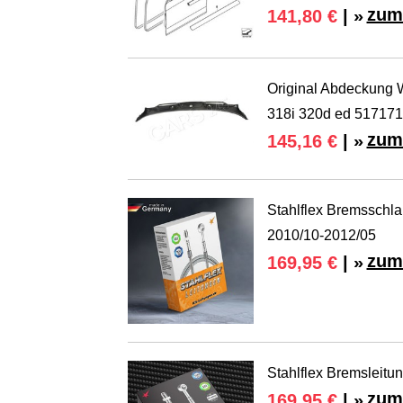
zum
141,80 €
| »
Original Abdeckung
318i 320d ed 51717
zum
145,16 €
| »
Stahlflex Bremsschl
2010/10-2012/05
zum
169,95 €
| »
Stahlflex Bremsleitu
zum
169,95 €
| »