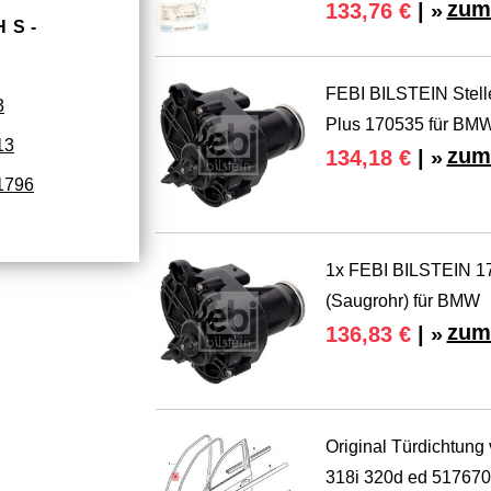
zum
133,76 €
| »
HS­
FEBI BILSTEIN Stelle
3
Plus 170535 für BM
13
zum
134,18 €
| »
1796
1x FEBI BILSTEIN 17
(Saugrohr) für BMW
zum
136,83 €
| »
Original Türdichtun
318i 320d ed 51767