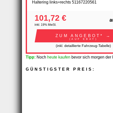
Haltering links+rechts 51167220561
101,72 €
a
inkl. 19% MwSt.
ZUM ANGEBOT* →
(AUF EBAY)
(inkl. detaillierte Fahrzeug-Tabelle)
Tipp:
Noch
heute kaufen
bevor sich morgen der P
GÜNSTIGSTER PREIS: