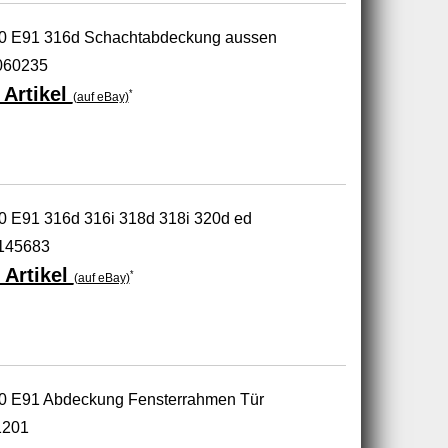
0 E91 316d Schachtabdeckung aussen
7060235
Artikel
*
(auf eBay)
 E91 316d 316i 318d 318i 320d ed
7145683
 Artikel
*
(auf eBay)
0 E91 Abdeckung Fensterrahmen Tür
1201