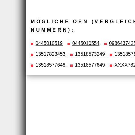
MÖGLICHE OEN (VERGLEIC
NUMMERN):
0445010519
0445010554
098643742
13517823453
13518573249
1351857
13518577648
13518577649
XXXX78