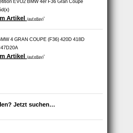
petition EVO2 BMW 4er F36 Gran Coupe
5d(x)
m Artikel
*
(auf eBay)
t BMW 4 GRAN COUPE (F36) 420D 418D
N47D20A
m Artikel
*
(auf eBay)
den? Jetzt suchen…