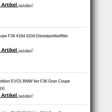
 Artikel
*
(auf eBay)
pe F36 418d 420d Dieselpartikelfilter
 Artikel
*
(auf eBay)
petition EVO1 BMW 4er F36 Gran Coupe
(x)
 Artikel
*
(auf eBay)