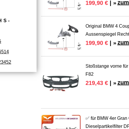
zum
199,90 €
| »
HS­
Original BMW 4 Cou
Aussenspiegel Rech
5
zum
199,90 €
| »
6514
23452
Stoßstange vorne f
F82
zum
219,43 €
| »
✅ für BMW 4er Gran
Dieselpartikelfilter DP