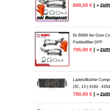
zum
699,00 €
| »
für BMW 4er Gran Cou
Partikelfilter DPF
zum
705,00 €
| »
Ladeluftkühler Com
(3C, 13-) 418d - 435d
zum
790,00 €
| »