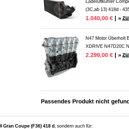
Ladeluftkühler Com
(3C,ab 13) 418d - 43
zu
1.040,00 €
| »
N47 Motor Überhol
XDRIVE N47D20C 
zu
2.299,00 €
| »
Passendes Produkt nicht gefun
 Gran Coupe (F36) 418 d
, sondern auch für: