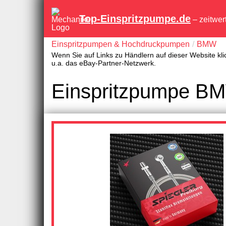
Top-Einspritzpumpe.de
– zeitwer
Einspritzpumpen & Hochdruckpumpen
BMW
Wenn Sie auf Links zu Händlern auf dieser Website kli
u.a. das eBay-Partner-Netzwerk.
Einspritzpumpe BM