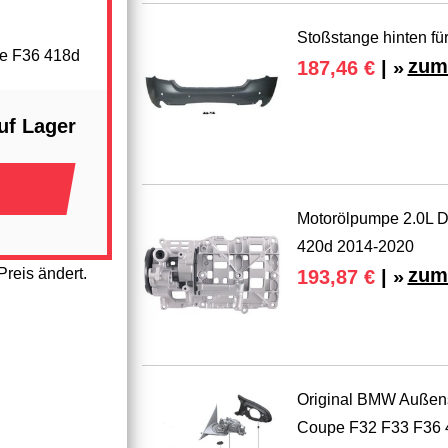
Stoßstange hinten f
pe F36 418d
zum
187,46 €
| »
uf Lager
Motorölpumpe 2.0L D
420d 2014-2020
zum
reis ändert.
193,87 €
| »
Original BMW Außens
Coupe F32 F33 F36 