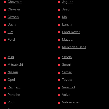
Chevrolet
Jaguar
Chrysler
Jeep
Citroen
Kia
Dacia
Lancia
Fiat
Land Rover
Ford
Mazda
Mercedes-Benz
Mini
Skoda
Mitsubishi
Smart
Nissan
Suzuki
Opel
Toyota
Peugeot
Vauxhall
Porsche
Volvo
Puch
Volkswagen