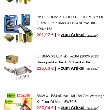
INSPEKTIONSKIT FILTER LIQUI MOLY ÖL
6L 5W-30 für BMW X1 E84 xDrive18d
sDrive18d
zum Artikel
201,97 €
| »
*
(auf eBay)
für BMW X1 E84 sDrive18d (2009-2015)
Dieselpartikelfilter DPF Partikelfilter
zum Artikel
215,00 €
| »
*
(auf eBay)
BMW X1 E84 sDrive 16d 18d 20d Wartungs-
Kit Filter Öl Motul 5W30 6L
zum Artikel
227,04 €
| »
*
(auf eBay)