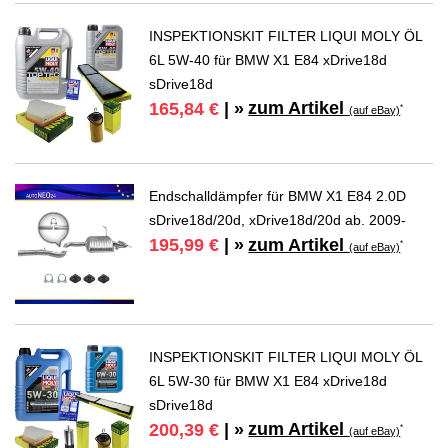
INSPEKTIONSKIT FILTER LIQUI MOLY ÖL
6L 5W-40 für BMW X1 E84 xDrive18d
sDrive18d
zum Artikel
165,84 €
| »
*
(auf eBay)
Endschalldämpfer für BMW X1 E84 2.0D
sDrive18d/20d, xDrive18d/20d ab. 2009-
zum Artikel
195,99 €
| »
*
(auf eBay)
INSPEKTIONSKIT FILTER LIQUI MOLY ÖL
6L 5W-30 für BMW X1 E84 xDrive18d
sDrive18d
zum Artikel
200,39 €
| »
*
(auf eBay)