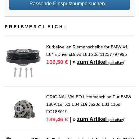
Passende Einspritzpumpe suchen…
PREIS­VER­GLEICH:
Kurbelwellen Riemenscheibe for BMW X1
E84 sDrive xDrive 18d 20d 11237797995
zum Artikel
106,50 €
| »
*
(auf eBay)
ORIGINAL VALEO Lichtmaschine Für BMW
180A 1er X1 E84 sDrive20d E81 116d
FG18S019
zum Artikel
139,46 €
| »
*
(auf eBay)