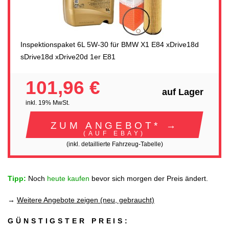
Inspektionspaket 6L 5W-30 für BMW X1 E84 xDrive18d
sDrive18d xDrive20d 1er E81
101,96 €
auf Lager
inkl. 19% MwSt.
ZUM ANGEBOT* →
(AUF EBAY)
(inkl. detaillierte Fahrzeug-Tabelle)
Tipp:
Noch
heute kaufen
bevor sich morgen der Preis ändert.
→
Weitere Angebote zeigen (neu, gebraucht)
GÜNSTIGSTER PREIS: