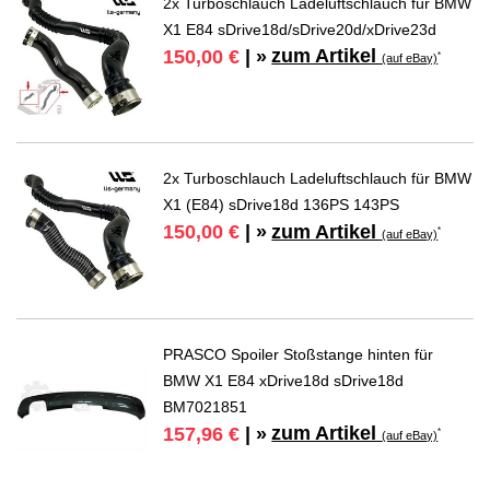
2x Turboschlauch Ladeluftschlauch für BMW
X1 E84 sDrive18d/sDrive20d/xDrive23d
zum Artikel
150,00 €
| »
*
(auf eBay)
2x Turboschlauch Ladeluftschlauch für BMW
X1 (E84) sDrive18d 136PS 143PS
zum Artikel
150,00 €
| »
*
(auf eBay)
PRASCO Spoiler Stoßstange hinten für
BMW X1 E84 xDrive18d sDrive18d
BM7021851
zum Artikel
157,96 €
| »
*
(auf eBay)