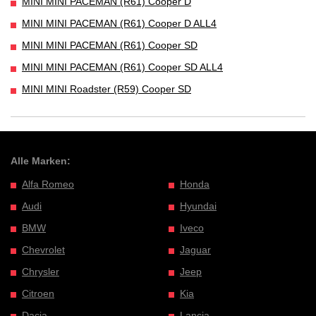
MINI MINI PACEMAN (R61) Cooper D
MINI MINI PACEMAN (R61) Cooper D ALL4
MINI MINI PACEMAN (R61) Cooper SD
MINI MINI PACEMAN (R61) Cooper SD ALL4
MINI MINI Roadster (R59) Cooper SD
Alle Marken:
Alfa Romeo
Honda
Audi
Hyundai
BMW
Iveco
Chevrolet
Jaguar
Chrysler
Jeep
Citroen
Kia
Dacia
Lancia