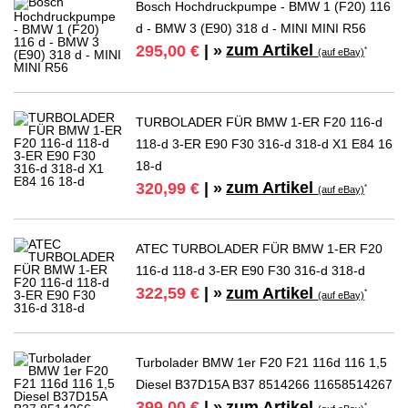
Bosch Hochdruckpumpe - BMW 1 (F20) 116
d - BMW 3 (E90) 318 d - MINI MINI R56
zum Artikel
295,00 €
| »
*
(auf eBay)
TURBOLADER FÜR BMW 1-ER F20 116-d
118-d 3-ER E90 F30 316-d 318-d X1 E84 16
18-d
zum Artikel
320,99 €
| »
*
(auf eBay)
ATEC TURBOLADER FÜR BMW 1-ER F20
116-d 118-d 3-ER E90 F30 316-d 318-d
zum Artikel
322,59 €
| »
*
(auf eBay)
Turbolader BMW 1er F20 F21 116d 116 1,5
Diesel B37D15A B37 8514266 11658514267
zum Artikel
399,00 €
| »
*