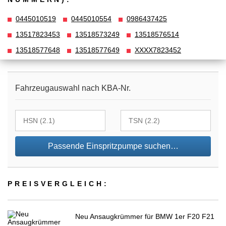
0445010519
0445010554
0986437425
13517823453
13518573249
13518576514
13518577648
13518577649
XXXX7823452
Fahrzeugauswahl nach KBA-Nr.
Passende Einspritzpumpe suchen…
PREIS­VER­GLEICH:
Neu Ansaugkrümmer für BMW 1er F20 F21