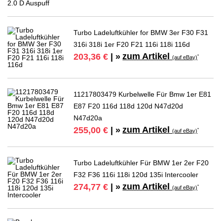
Turbo Ladeluftkühler for BMW 3er F30 F31
316i 318i 1er F20 F21 116i 118i 116d
zum Artikel
203,36 €
| »
*
(auf eBay)
11217803479 Kurbelwelle Für Bmw 1er E81
E87 F20 116d 118d 120d N47d20d
N47d20a
zum Artikel
255,00 €
| »
*
(auf eBay)
Turbo Ladeluftkühler Für BMW 1er 2er F20
F32 F36 116i 118i 120d 135i Intercooler
zum Artikel
274,77 €
| »
*
(auf eBay)