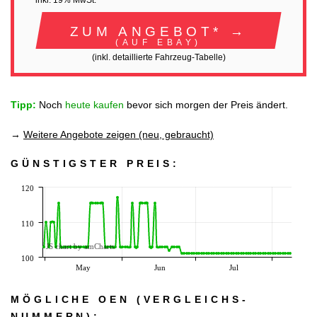
inkl. 19% MwSt.
ZUM ANGEBOT* →
(AUF EBAY)
(inkl. detaillierte Fahrzeug-Tabelle)
Tipp:
Noch
heute kaufen
bevor sich morgen der Preis ändert.
→
Weitere Angebote zeigen (neu, gebraucht)
GÜNSTIGSTER PREIS:
120
110
JS chart by amCharts
100
May
Jun
Jul
MÖGLICHE OEN (VERGLEICHS­
NUMMERN):