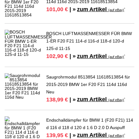
114d 116d 2015-2019 11618513854
zum Artikel
101,00 €
| »
*
(auf eBay)
BOSCH LUFTMASSENMESSER FÜR BMW
1-ER F20 F21 114-d 116-d 118-d 120-d
125-d 11-15
zum Artikel
102,90 €
| »
*
(auf eBay)
Saugrohrmodul 8513854 11618513854 für
2015-2019 BMW 1er F20 F21 114d 116d
Neu
zum Artikel
138,99 €
| »
*
(auf eBay)
Endschalldämpfer für BMW 1 (F20 F21) 114
d 116 d 118 d 120 d 1.6 D 2.0 D Auspuff
zum Artikel
139,95 €
| »
*
(auf eBay)