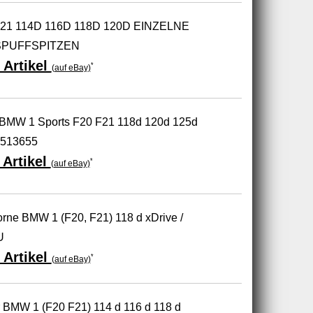
21 114D 116D 118D 120D EINZELNE
SPUFFSPITZEN
 Artikel
*
(auf eBay)
BMW 1 Sports F20 F21 118d 120d 125d
8513655
Artikel
*
(auf eBay)
vorne BMW 1 (F20, F21) 118 d xDrive /
U
 Artikel
*
(auf eBay)
r BMW 1 (F20 F21) 114 d 116 d 118 d