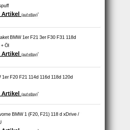
spuff
 Artikel
*
(auf eBay)
spaket BMW 1er F21 3er F30 F31 118d
+ Öl
 Artikel
*
(auf eBay)
 1er F20 F21 114d 116d 118d 120d
 Artikel
*
(auf eBay)
 vorne BMW 1 (F20, F21) 118 d xDrive /
U