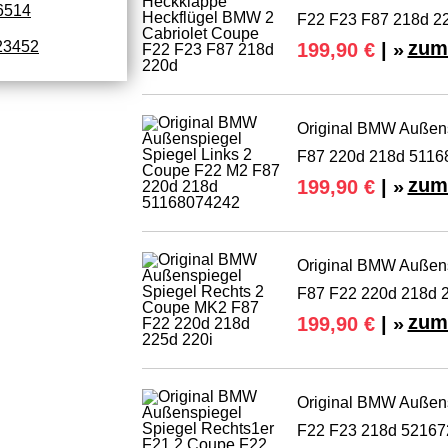
6514
F22 F23 F87 218d 2
zum
23452
199,90 €
| »
Original BMW Außens
F87 220d 218d 5116
zum
199,90 €
| »
Original BMW Außen
F87 F22 220d 218d 2
zum
199,90 €
| »
Original BMW Außens
F22 F23 218d 5216