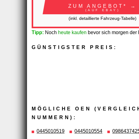
ZUM ANGEBOT* →
(AUF EBAY)
(inkl. detaillierte Fahrzeug-Tabelle)
Tipp:
Noch
heute kaufen
bevor sich morgen der P
GÜNSTIGSTER PREIS:
MÖGLICHE OEN (VERGLEIC
NUMMERN):
0445010519
0445010554
098643742