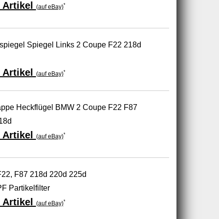
 Artikel
*
(auf eBay)
piegel Spiegel Links 2 Coupe F22 218d
 Artikel
*
(auf eBay)
appe Heckflügel BMW 2 Coupe F22 F87
218d
 Artikel
*
(auf eBay)
22, F87 218d 220d 225d
F Partikelfilter
 Artikel
*
(auf eBay)