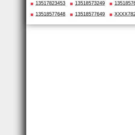
13517823453
13518573249
1351857
13518577648
13518577649
XXXX78