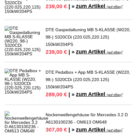
zum Artikel
239,00 €
| »
*
(auf eBay)
DTE Gaspedaltuning MB S-KLASSE (W220,
98-) S320CDi (220.025,220.125)
150kW/204PS
zum Artikel
239,00 €
| »
*
(auf eBay)
DTE Pedalbox + App MB S-KLASSE (W220,
98-) S320CDi (220.025,220.125)
150kW/204PS
zum Artikel
289,00 €
| »
*
(auf eBay)
Nockenwellengehäuse für Mercedes 3.2 D
A6130100236 - OM613 OM648
zum Artikel
307,00 €
| »
*
(auf eBay)