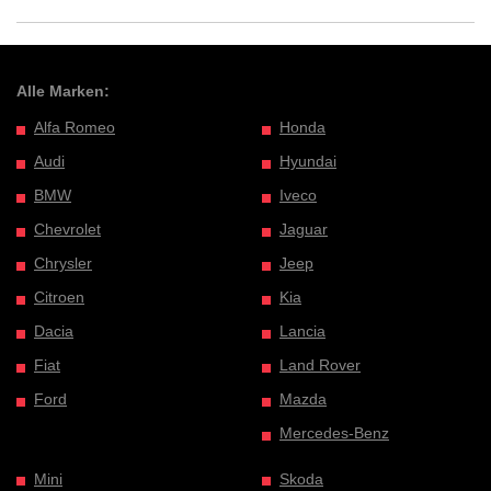
Alle Marken:
Alfa Romeo
Honda
Audi
Hyundai
BMW
Iveco
Chevrolet
Jaguar
Chrysler
Jeep
Citroen
Kia
Dacia
Lancia
Fiat
Land Rover
Ford
Mazda
Mercedes-Benz
Mini
Skoda