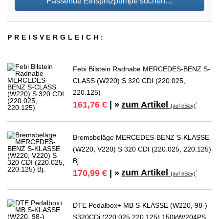
Passende Einspritzpumpe suchen…
PREIS­VER­GLEICH:
Febi Bilstein Radnabe MERCEDES-BENZ S-
CLASS (W220) S 320 CDI (220.025,
220.125)
zum Artikel
161,76 €
| »
*
(auf eBay)
Bremsbeläge MERCEDES-BENZ S-KLASSE
(W220, V220) S 320 CDI (220.025, 220.125)
Bj.
zum Artikel
170,99 €
| »
*
(auf eBay)
DTE Pedalbox+ MB S-KLASSE (W220, 98-)
S320CDi (220.025,220.125) 150kW/204PS