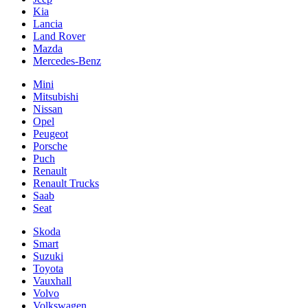
Kia
Lancia
Land Rover
Mazda
Mercedes-Benz
Mini
Mitsubishi
Nissan
Opel
Peugeot
Porsche
Puch
Renault
Renault Trucks
Saab
Seat
Skoda
Smart
Suzuki
Toyota
Vauxhall
Volvo
Volkswagen