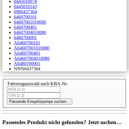
0445010078
0445010143
0986437364
6460700101
64607001010080
6460700401
64607004010080
6480700001
A6460700101
A64607001010080
A6460700401
A64607004010080
A6480700001
NNN6437364
Fahrzeugauswahl nach KBA-Nr.
Passende Einspritzpumpe suchen…
Passendes Produkt nicht gefunden? Jetzt suchen…