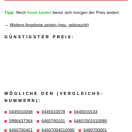
Tipp:
Noch
heute kaufen
bevor sich morgen der Preis ändert.
→
Weitere Angebote zeigen (neu, gebraucht)
GÜNSTIGSTER PREIS:
MÖGLICHE OEN (VERGLEICHS­
NUMMERN):
0445010048
0445010078
0445010143
0986437364
6460700101
64607001010080
6460700401
64607004010080
6480700001