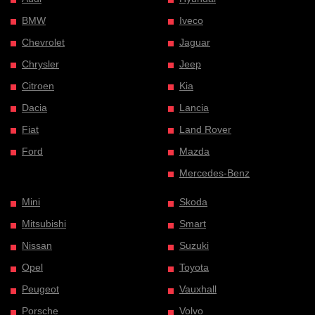
BMW
Iveco
Chevrolet
Jaguar
Chrysler
Jeep
Citroen
Kia
Dacia
Lancia
Fiat
Land Rover
Ford
Mazda
Mercedes-Benz
Mini
Skoda
Mitsubishi
Smart
Nissan
Suzuki
Opel
Toyota
Peugeot
Vauxhall
Porsche
Volvo