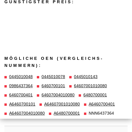
GÜNSTIGSTER PREIS:
MÖGLICHE OEN (VERGLEICHS­
NUMMERN):
0445010048
0445010078
0445010143
0986437364
6460700101
64607001010080
6460700401
64607004010080
6480700001
A6460700101
A64607001010080
A6460700401
A64607004010080
A6480700001
NNN6437364