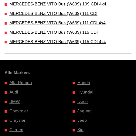
MERCEDES-BENZ VITO Bus (W639) 109 CDI 4x4
MERCEDES-BENZ VITO Bus (W639) 111 CDI
MERCEDES-BENZ VITO Bus (W639) 111 CDI 4x4
MERCEDES-BENZ VITO Bus (W639) 115 CDI
MERCEDES-BENZ VITO Bus (W639) 115 CDI 4x4
Alle Marken:
Alfa Romeo
Honda
Audi
Hyundai
BMW
Iveco
Chevrolet
Jaguar
Chrysler
Jeep
Citroen
Kia