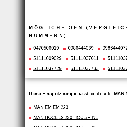
MÖGLICHE OEN (VERGLEIC
NUMMERN):
0470506019
0986444039
098644407
51111009029
51111037611
5111103
51111037729
51111037733
5111103
Diese Einspritzpumpe
passt nicht nur für
MAN M
MAN EM EM 223
MAN HOCL 12.220 HOCL/R-NL