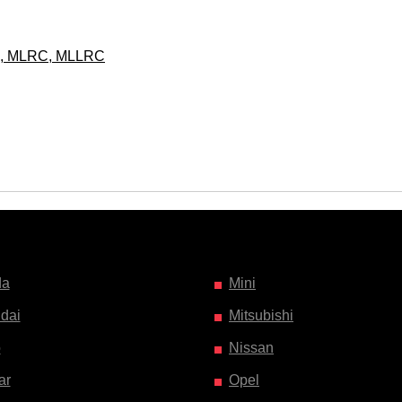
C, MLRC, MLLRC
da
Mini
dai
Mitsubishi
o
Nissan
ar
Opel