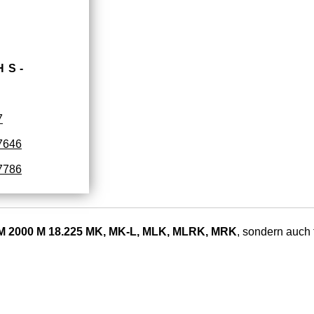
HS­
7
7646
7786
 2000 M 18.225 MK, MK-L, MLK, MLRK, MRK
, sondern auch 