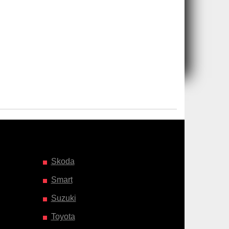
Skoda
Smart
Suzuki
Toyota