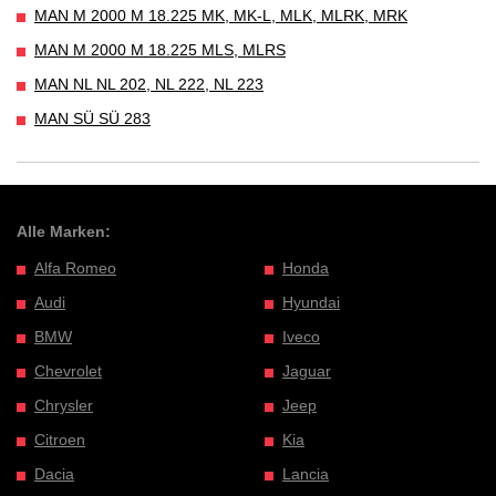
MAN M 2000 M 18.225 MK, MK-L, MLK, MLRK, MRK
MAN M 2000 M 18.225 MLS, MLRS
MAN NL NL 202, NL 222, NL 223
MAN SÜ SÜ 283
Alle Marken:
Alfa Romeo
Honda
Audi
Hyundai
BMW
Iveco
Chevrolet
Jaguar
Chrysler
Jeep
Citroen
Kia
Dacia
Lancia